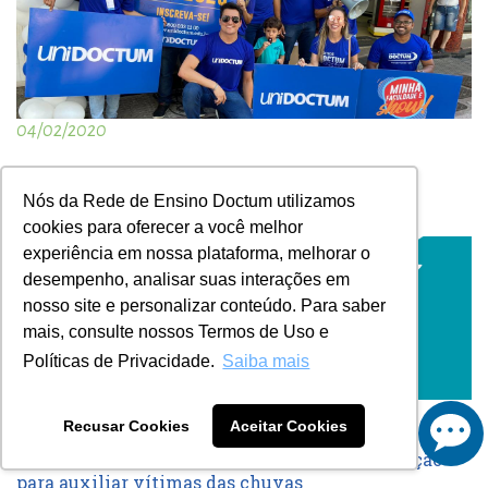
04/02/2020
UniDoctum inaugura polo próprio de ensino a
distância em Cariacica
Nós da Rede de Ensino Doctum utilizamos
cookies para oferecer a você melhor
experiência em nossa plataforma, melhorar o
desempenho, analisar suas interações em
nosso site e personalizar conteúdo. Para saber
mais, consulte nossos Termos de Uso e
Políticas de Privacidade.
Saiba mais
28/01/2020
Recusar Cookies
Aceitar Cookies
Rede Doctum promove campanha de arrecadação
para auxiliar vítimas das chuvas