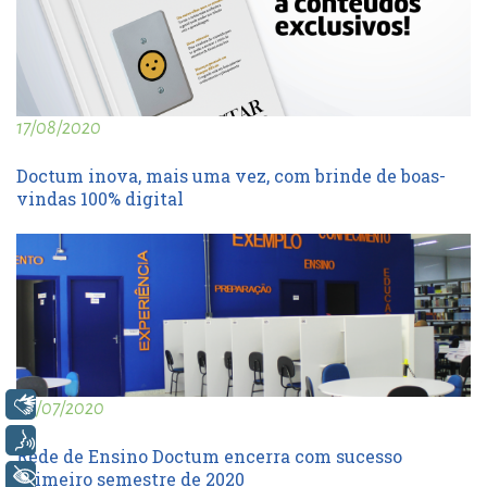
17/08/2020
Doctum inova, mais uma vez, com brinde de boas-
vindas 100% digital
Libras
20/07/2020
Voz
Rede de Ensino Doctum encerra com sucesso
primeiro semestre de 2020
+ Acessibilidade