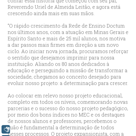
contar essa história que começou com seu pai,
Reverendo Uriel de Almeida Leitão, e agora está
crescendo ainda mais em suas mãos.
“O rápido crescimento da Rede de Ensino Doctum
nos últimos anos, com a atuação em Minas Gerais e
Espírito Santo e mais de 25 mil alunos, nos motiva
a dar passos mais firmes em direção a um novo
ciclo. Ao iniciar nova jornada, procuramos reforçar
o sentido que desejamos imprimir para nossa
instituição. Aliando os 80 anos dedicados à
educação e perseguindo a missão de transformar a
sociedade, chegamos ao conceito desejado para
evoluir nosso projeto: a determinação para crescer.
Ao colocar em relevo nosso projeto educacional,
completo em todos os níveis, comemorando novas
parcerias e o sucesso do nosso projeto pedagógico,
por meio dos bons índices no MEC e os destaques
de nossos alunos e professores, percebemos o
quão é fundamental a determinação de todos
Libras
nesses processos. O projeto expansionista, com a