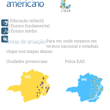
1) Educação infantil.
Libras
2) Ensino fundamental.
3) Ensino médio.
Voz
+ Acessibilidade
Áreas de atuação:
Para ver onde estamos em
termos nacional e estadual,
clique nos mapas abaixo.
Unidades presenciais:
Pólos EAD: