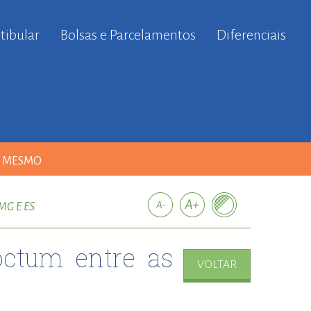
tibular
Bolsas e Parcelamentos
Diferenciais
A MESMO
MG E ES
octum entre as
VOLTAR