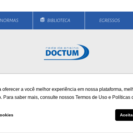
E NORMAS
BIBLIOTECA
EGRESSOS
rsos
Unidades
Notícias
Vestibular
Bolsa
 oferecer a você melhor experiência em nossa plataforma, mel
/
AUTOAVALIAÇÃO INS
o. Para saber mais, consulte nossos Termos de Uso e Políticas 
0800 033 1100
ookies
Aceita