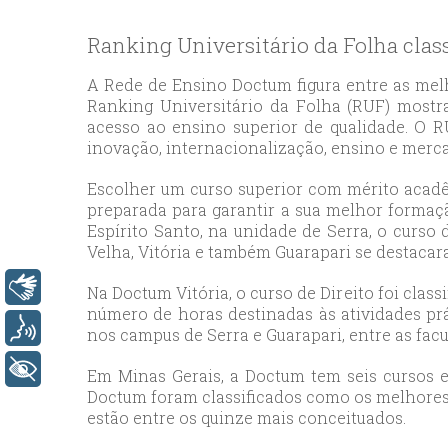
bey
esc
Ranking Universitário da Folha clas
avc
esc
A Rede de Ensino Doctum figura entre as melh
Ranking Universitário da Folha (RUF) mostr
bag
acesso ao ensino superior de qualidade. O RUF
esc
inovação, internacionalização, ensino e merc
bey
esc
Escolher um curso superior com mérito acadêm
preparada para garantir a sua melhor formaç
bah
Espírito Santo, na unidade de Serra, o curso 
esc
Velha, Vitória e também Guarapari se destaca
umr
esc
Libras
Na Doctum Vitória, o curso de Direito foi cla
número de horas destinadas às atividades prá
ata
Voz
nos campus de Serra e Guarapari, entre as fac
sisl
esc
+ Acessibilidade
Em Minas Gerais, a Doctum tem seis cursos e
ese
Doctum foram classificados como os melhores
estão entre os quinze mais conceituados.
esc
ist