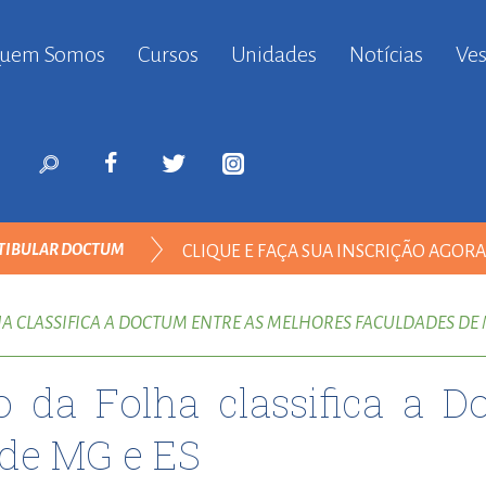
uem Somos
Cursos
Unidades
Notícias
Ves
anbul
ort
nyurt
ort
likduzu
ort
TIBULAR DOCTUM
CLIQUE E FAÇA SUA INSCRIÇÃO AGOR
i
ort
ılar
A CLASSIFICA A DOCTUM ENTRE AS MELHORES FACULDADES DE 
ort
inevler
o da Folha classifica a D
ort
nyurt
 de MG e ES
ort