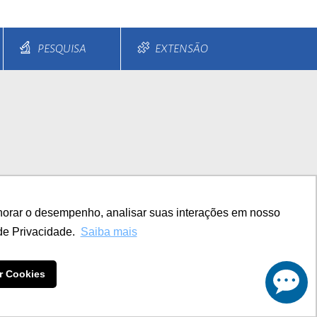
PESQUISA
EXTENSÃO
s e Parcelamentos
Diferenciais
horar o desempenho, analisar suas interações em nosso
TITUCIONAL
de Privacidade.
Saiba mais
r Cookies