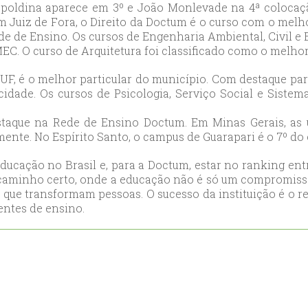
poldina aparece em 3º e João Monlevade na 4ª colocaçã
ort
 Juiz de Fora, o Direito da Doctum é o curso com o melho
anbul
e de Ensino. Os cursos de Engenharia Ambiental, Civil e E
C. O curso de Arquitetura foi classificado como o melhor
ort
F, é o melhor particular do município. Com destaque par
 cidade. Os cursos de Psicologia, Serviço Social e Sist
taque na Rede de Ensino Doctum. Em Minas Gerais, as 
amente. No Espírito Santo, o campus de Guarapari é o 7º do 
ucação no Brasil e, para a Doctum, estar no ranking en
caminho certo, onde a educação não é só um compromisso 
que transformam pessoas. O sucesso da instituição é o re
entes de ensino.