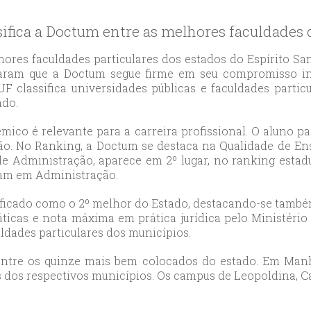
likduzu
ort
sifica a Doctum entre as melhores faculdades
ılar
ort
ores faculdades particulares dos estados do Espírito Sa
aram que a Doctum segue firme em seu compromisso ins
cılar
 classifica universidades públicas e faculdades particu
ort
ado.
likduzu
ort
ico é relevante para a carreira profissional. O aluno pa
ão. No Ranking, a Doctum se destaca na Qualidade de Ens
cesehir
de Administração, aparece em 2º lugar, no ranking estad
ort
ram em Administração.
aniye
ort
ssificado como o 2º melhor do Estado, destacando-se tamb
ticas e nota máxima em prática jurídica pelo Ministério 
sehirescort
uldades particulares dos municípios.
i
ort
ntre os quinze mais bem colocados do estado. Em Manhu
nyurt
 dos respectivos municípios. Os campus de Leopoldina, 
ort
anbul