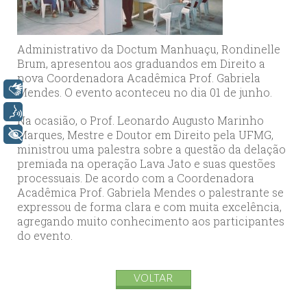
Administrativo da Doctum Manhuaçu, Rondinelle
Brum, apresentou aos graduandos em Direito a
nova Coordenadora Acadêmica Prof. Gabriela
Libras
Mendes. O evento aconteceu no dia 01 de junho.
Voz
Na ocasião, o Prof. Leonardo Augusto Marinho
Marques, Mestre e Doutor em Direito pela UFMG,
+ Acessibilidade
ministrou uma palestra sobre a questão da delação
premiada na operação Lava Jato e suas questões
processuais. De acordo com a Coordenadora
Acadêmica Prof. Gabriela Mendes o palestrante se
expressou de forma clara e com muita excelência,
agregando muito conhecimento aos participantes
do evento.
VOLTAR