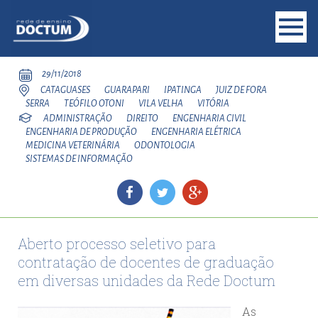
29/11/2018
CATAGUASES
GUARAPARI
IPATINGA
JUIZ DE FORA
SERRA
TEÓFILO OTONI
VILA VELHA
VITÓRIA
ADMINISTRAÇÃO
DIREITO
ENGENHARIA CIVIL
ENGENHARIA DE PRODUÇÃO
ENGENHARIA ELÉTRICA
MEDICINA VETERINÁRIA
ODONTOLOGIA
SISTEMAS DE INFORMAÇÃO
Aberto processo seletivo para
contratação de docentes de graduação
em diversas unidades da Rede Doctum
As