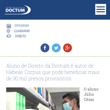
07/10/2020
GUARAPARI
DIREITO
Aluno de Direito da Doctum é autor de
Habeas Corpus que pode beneficiar mais
de 30 mil presos provisórios
O aluno
Júlio
César