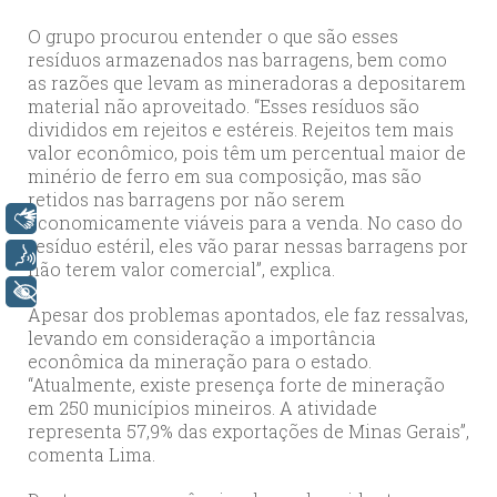
O grupo procurou entender o que são esses
resíduos armazenados nas barragens, bem como
as razões que levam as mineradoras a depositarem
material não aproveitado. “Esses resíduos são
divididos em rejeitos e estéreis. Rejeitos tem mais
valor econômico, pois têm um percentual maior de
minério de ferro em sua composição, mas são
retidos nas barragens por não serem
Libras
economicamente viáveis para a venda. No caso do
resíduo estéril, eles vão parar nessas barragens por
Voz
não terem valor comercial”, explica.
+ Acessibilidade
Apesar dos problemas apontados, ele faz ressalvas,
levando em consideração a importância
econômica da mineração para o estado.
“Atualmente, existe presença forte de mineração
em 250 municípios mineiros. A atividade
representa 57,9% das exportações de Minas Gerais”,
comenta Lima.