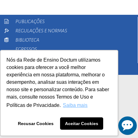
PUBLICAÇÕES
REGULAÇÕES E NORMAS
BIBLIOTECA
EGRESSOS
PESQUISA
Nós da Rede de Ensino Doctum utilizamos
cookies para oferecer a você melhor
EXTENSÃO
experiência em nossa plataforma, melhorar o
desempenho, analisar suas interações em
nosso site e personalizar conteúdo. Para saber
mais, consulte nossos Termos de Uso e
Políticas de Privacidade.
Saiba mais
AutoAvaliação Institucional
0800 033 1100
Recusar Cookies
Aceitar Cookies