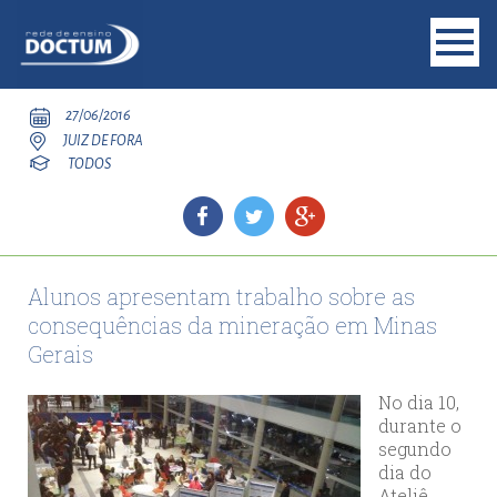
27/06/2016
JUIZ DE FORA
TODOS
Alunos apresentam trabalho sobre as
consequências da mineração em Minas
Gerais
No dia 10,
durante o
segundo
dia do
Ateliê