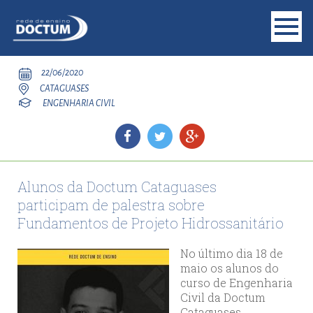
22/06/2020
CATAGUASES
ENGENHARIA CIVIL
Alunos da Doctum Cataguases
participam de palestra sobre
Fundamentos de Projeto Hidrossanitário
No último dia 18 de
maio os alunos do
curso de Engenharia
Civil da Doctum
Cataguases,