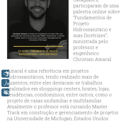
participaram de uma
palestra online sobre
“Fundamentos de
Projeto
Hidrossanitário e
suas Diretrizes”,
ministrada pelo
professor e
engenheiro
Christian Amaral.
Amaral é uma referência em projetos
Libras
hidrossanitários, tendo realizado mais de
duzentos, entre eles destacam-se trabalhos
Voz
realizados em shoppings centers, boates, lojas,
+ Acessibilidade
residências, condomínios, entre outros, como o
projeto de casas unifamiliar e multifamiliar.
Atualmente o professor está cursando Master
Track em construção e gerenciamento de projetos
na Universidade de Michigan, Estados Unidos.