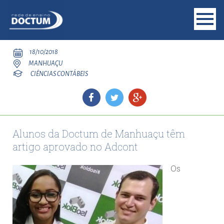
18/10/2018
MANHUAÇU
CIÊNCIAS CONTÁBEIS
Alunos da Doctum de Manhuaçu têm
artigo aprovado no Adcont
Os