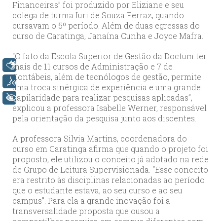
Financeiras” foi produzido por Eliziane e seu
colega de turma Iuri de Souza Ferraz, quando
cursavam o 5º período. Além de duas egressas do
curso de Caratinga, Janaína Cunha e Joyce Mafra.
“O fato da Escola Superior de Gestão da Doctum ter
Libras
mais de 11 cursos de Administração e 7 de
Contábeis, além de tecnólogos de gestão, permite
Voz
uma troca sinérgica de experiência e uma grande
capilaridade para realizar pesquisas aplicadas”,
+ Acessibilidade
explicou a professora Isabelle Werner, responsável
pela orientação da pesquisa junto aos discentes.
A professora Silvia Martins, coordenadora do
curso em Caratinga afirma que quando o projeto foi
proposto, ele utilizou o conceito já adotado na rede
de Grupo de Leitura Supervisionada. “Esse conceito
era restrito às disciplinas relacionadas ao período
que o estudante estava, ao seu curso e ao seu
campus”. Para ela a grande inovação foi a
transversalidade proposta que ousou a