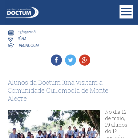
15/05/2018
IÚNA
PEDAGOGIA
Alunos da Doctum Iúna visitam a
Comunidade Quilombola de Monte
Alegre
No dia 12
de maio,
19 alunos
do 1º
período