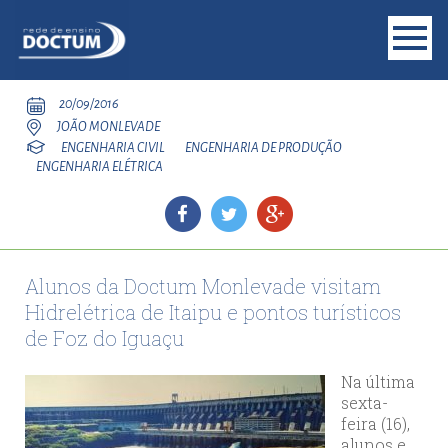
20/09/2016
JOÃO MONLEVADE
ENGENHARIA CIVIL
ENGENHARIA DE PRODUÇÃO
ENGENHARIA ELÉTRICA
Alunos da Doctum Monlevade visitam
Hidrelétrica de Itaipu e pontos turísticos
de Foz do Iguaçu
Na última
sexta-
feira (16),
alunos e