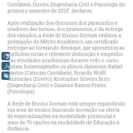
Contábeis, Direito, Engenharia Civil e Psicologia do
primeiro semestre de 2019”, declarou.
Após realização dos discursos dos paraninfos e
oradores das turmas, dos juramentos, e da entrega
dos canudos, a Rede de Ensino Doctum realizou a
premiação do Mérito Acadêmico, um certificado
entregue ao formando destaque, que apresentou as
melhores notas e relevante dedicação e empenho
Libras
nas atividades acadêmicas durante todo o curso.
Foram homenageados os alunos Jâmerson Rafael
Voz
Santos (Ciências Contábeis); Ricardo Wolff
+ Acessibilidade
Guimarães (Direito); Kristopher Silveira Brito
(Engenharia Civil) e Daianne Ramos Prates
(Psicologia).
A Rede de Ensino Doctum está sempre expandindo
sua área de ensino, buscando inovação na oferta
de especializações na modalidade presencial e
mais de 70 opções na modalidade de Educação à
distância.