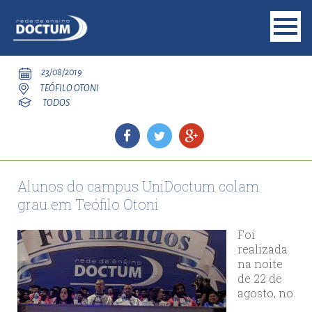
23/08/2019
TEÓFILO OTONI
TODOS
Alunos do campus UniDoctum colam
grau em Teófilo Otoni
Foi
realizada
na noite
de 22 de
agosto, no