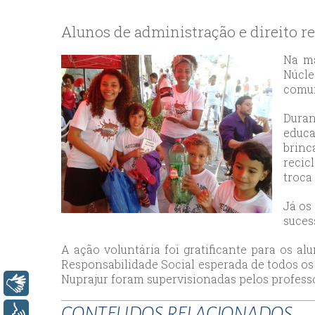
bey
esc
Alunos de administração e direito 
avc
esc
Na ma
Núcle
bag
comun
esc
bey
Duran
esc
educa
brinc
bah
recic
esc
troca 
umr
esc
Já os 
suces
ata
sisl
A ação voluntária foi gratificante para os a
esc
Responsabilidade Social esperada de todos os 
ese
Nuprajur foram supervisionadas pelos professo
Libras
esc
CONTEUDOS RELACIONADOS
ist
Voz