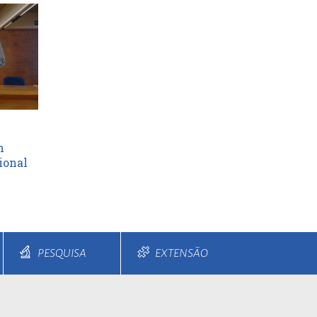
m
ional
PESQUISA
EXTENSÃO