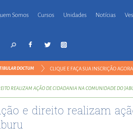
uem Somos
Cursos
Unidades
Notícias
Ves
anbul
ort
nyurt
ort
likduzu
ort
TIBULAR DOCTUM
CLIQUE E FAÇA SUA INSCRIÇÃO AGOR
i
ort
NISTRAÇÃO
ılar
REITO REALIZAM AÇÃO DE CIDADANIA NA COMUNIDADE DO JA
ort
inevler
ção e direito realizam aç
ort
nyurt
aburu
ort