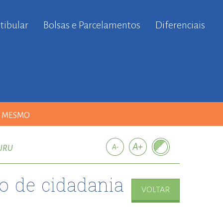
tibular
Bolsas e Parcelamentos
Diferenciais
A MESMO
BURU
ão de cidadania
VOLTAR