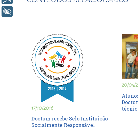
esc
+ Acessibilidade
ist
esc
20/05/
Alunos
Doctum
17/10/2016
técnic
Doctum recebe Selo Instituição
Socialmente Responsável