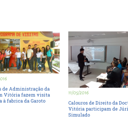
ort
anbul
ort
2016
 de Administração da
11/05/2016
 Vitória fazem visita
a à fabrica da Garoto
Calouros de Direito da Do
Vitória participam de Júr
Simulado