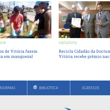
09/12/2015
016
Recicla Cidadão da Doctu
os de Vitória fazem
Vitória recebe prêmio nac
za em manguezal
E NORMAS
BIBLIOTECA
EGRESSOS