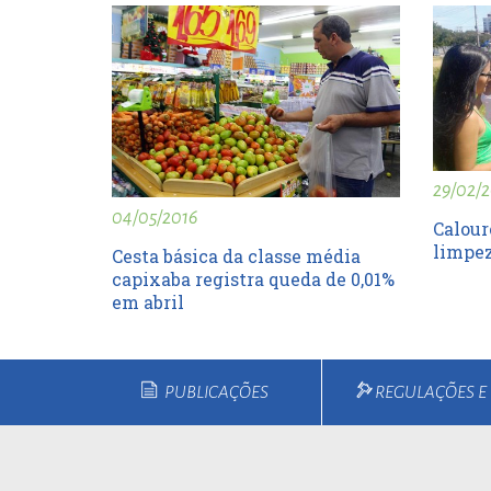
29/02/2
04/05/2016
Calour
limpe
Cesta básica da classe média
capixaba registra queda de 0,01%
em abril
PUBLICAÇÕES
REGULAÇÕES 