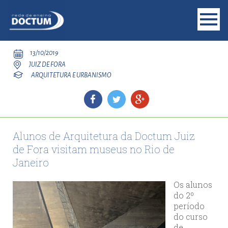
13/10/2019
JUIZ DE FORA
ARQUITETURA E URBANISMO
Alunos de Arquitetura da Doctum Juiz
de Fora visitam museus no Rio de
Janeiro
Os alunos
do 2º
período
do curso
de