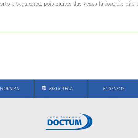
orto e segurança, pois muitas das vezes lá fora ele não 
ort
anbul
ort
E NORMAS
BIBLIOTECA
EGRESSOS