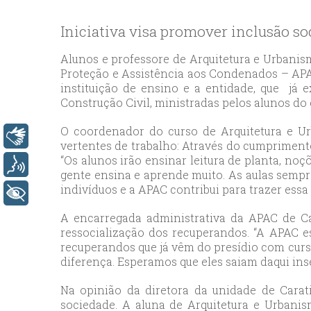
bey
esc
Iniciativa visa promover inclusão so
avc
esc
Alunos e professore de Arquitetura e Urbanis
Proteção e Assistência aos Condenados – APAC
bag
instituição de ensino e a entidade, que já 
esc
Construção Civil, ministradas pelos alunos do 
bey
esc
O coordenador do curso de Arquitetura e Ur
Libras
vertentes de trabalho: Através do cumprimento
bah
“Os alunos irão ensinar leitura de planta, noç
esc
Voz
gente ensina e aprende muito. As aulas sempr
umr
indivíduos e a APAC contribui para trazer essa 
+ Acessibilidade
esc
A encarregada administrativa da APAC de Ca
ata
ressocialização dos recuperandos. “A APAC es
sisl
recuperandos que já vêm do presídio com curs
esc
diferença. Esperamos que eles saiam daqui ins
ese
Na opinião da diretora da unidade de Carat
esc
sociedade. A aluna de Arquitetura e Urbani
ist