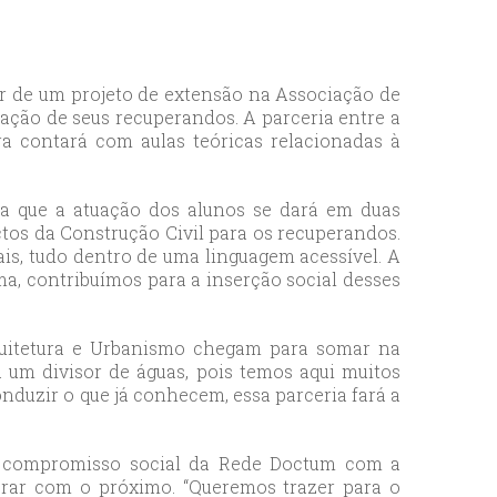
ar de um projeto de extensão na Associação de
ação de seus recuperandos. A parceria entre a
ra contará com aulas teóricas relacionadas à
ca que a atuação dos alunos se dará em duas
ctos da Construção Civil para os recuperandos.
iais, tudo dentro de uma linguagem acessível. A
a, contribuímos para a inserção social desses
rquitetura e Urbanismo chegam para somar na
á um divisor de águas, pois temos aqui muitos
duzir o que já conhecem, essa parceria fará a
s o compromisso social da Rede Doctum com a
orar com o próximo. “Queremos trazer para o