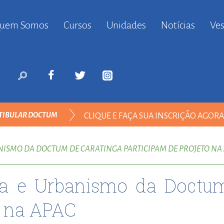
uem Somos
Cursos
Unidades
Notícias
Ves
anbul
ort
nyurt
ort
likduzu
ort
TIBULAR DOCTUM
CLIQUE E FAÇA SUA INSCRIÇÃO AGOR
i
ort
ARQUITETURA E URBANISMO
ılar
NISMO DA DOCTUM DE CARATINGA PARTICIPAM DE PROJETO NA
ort
inevler
ra e Urbanismo da Doctu
ort
nyurt
o na APAC
ort