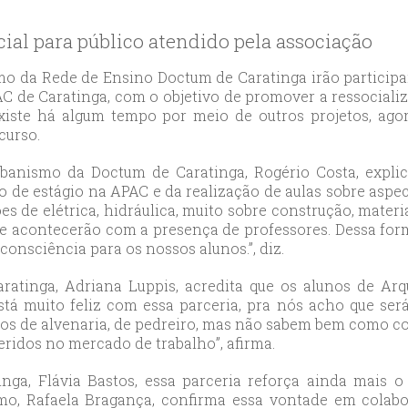
likduzu
ort
cial para público atendido pela associação
ılar
ort
mo da Rede de Ensino Doctum de Caratinga irão particip
 de Caratinga, com o objetivo de promover a ressocializ
cılar
existe há algum tempo por meio de outros projetos, ago
ort
curso.
likduzu
ort
banismo da Doctum de Caratinga, Rogério Costa, expli
 de estágio na APAC e da realização de aulas sobre aspe
cesehir
ões de elétrica, hidráulica, muito sobre construção, mater
ort
e acontecerão com a presença de professores. Dessa form
aniye
consciência para os nossos alunos.”, diz.
ort
ratinga, Adriana Luppis, acredita que os alunos de A
sehirescort
tá muito feliz com essa parceria, pra nós acho que ser
i
os de alvenaria, de pedreiro, mas não sabem bem como con
ort
eridos no mercado de trabalho”, afirma.
nyurt
inga, Flávia Bastos, essa parceria reforça ainda mai
ort
smo, Rafaela Bragança, confirma essa vontade em colab
anbul