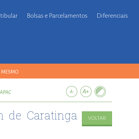
tibular
Bolsas e Parcelamentos
Diferenciais
A MESMO
 APAC
m de Caratinga
VOLTAR