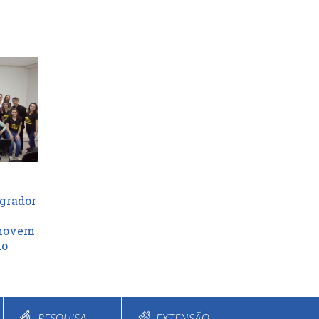
egrador
omovem
io
PESQUISA
EXTENSÃO