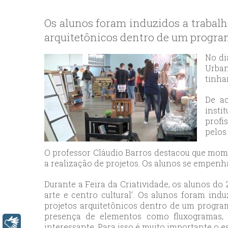
bey
esc
Os alunos foram induzidos a trabalha
avc
arquitetônicos dentro de um progra
esc
bag
No di
esc
Urban
tinha
bey
esc
De ac
bah
insti
esc
profi
pelos
umr
esc
O professor Cláudio Barros destacou que mome
ata
a realização de projetos. Os alunos se empen
sisl
Durante a Feira da Criatividade, os alunos do 
esc
arte e centro cultural’. Os alunos foram ind
ese
projetos arquitetônicos dentro de um program
esc
presença de elementos como fluxogramas, 
Libras
ist
interessante. Para isso é muito importante o es