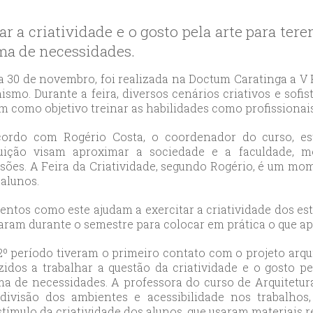
likduzu
ort
r a criatividade e o gosto pela arte para te
ılar
ma de necessidades.
ort
cılar
a 30 de novembro, foi realizada na Doctum Caratinga a V F
ort
ismo. Durante a feira, diversos cenários criativos e sof
m como objetivo treinar as habilidades como profissionais
likduzu
ort
ordo com Rogério Costa, o coordenador do curso, e
cesehir
tuição visam aproximar a sociedade e a faculdade, 
ort
ssões. A Feira da Criatividade, segundo Rogério, é um mo
 alunos.
aniye
ort
ntos como este ajudam a exercitar a criatividade dos est
sehirescort
haram durante o semestre para colocar em prática o que a
i
2º período tiveram o primeiro contato com o projeto arqui
ort
uzidos a trabalhar a questão da criatividade e o gosto 
nyurt
a de necessidades. A professora do curso de Arquitetura
ort
divisão dos ambientes e acessibilidade nos trabalh
anbul
tímulo da criatividade dos alunos, que usaram materiais re