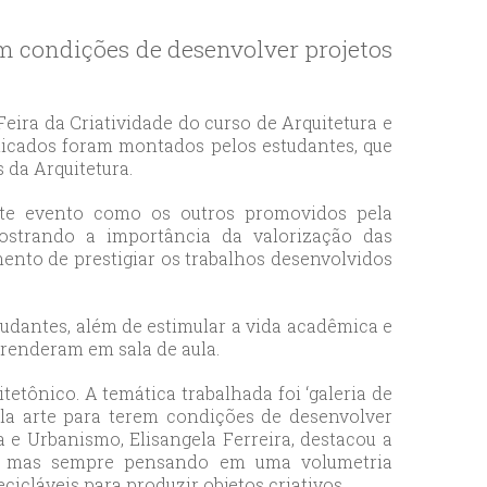
rem condições de desenvolver projetos
eira da Criatividade do curso de Arquitetura e
isticados foram montados pelos estudantes, que
 da Arquitetura.
ste evento como os outros promovidos pela
mostrando a importância da valorização das
mento de prestigiar os trabalhos desenvolvidos
udantes, além de estimular a vida acadêmica e
prenderam em sala de aula.
tetônico. A temática trabalhada foi ‘galeria de
pela arte para terem condições de desenvolver
 e Urbanismo, Elisangela Ferreira, destacou a
os, mas sempre pensando em uma volumetria
cicláveis para produzir objetos criativos.