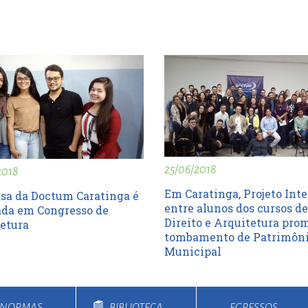
25/06/2018
2018
Em Caratinga, Projeto Int
sa da Doctum Caratinga é
entre alunos dos cursos de
da em Congresso de
Direito e Arquitetura pr
etura
tombamento de Patrimôn
Municipal
E NORMAS
BIBLIOTECA
EGRESSOS