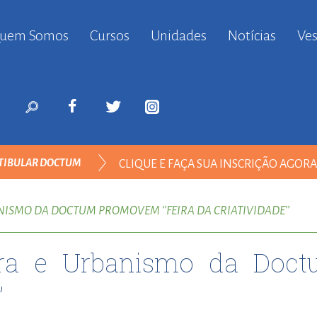
uem Somos
Cursos
Unidades
Notícias
Ves
anbul
ort
nyurt
ort
likduzu
ort
TIBULAR DOCTUM
CLIQUE E FAÇA SUA INSCRIÇÃO AGOR
i
ort
ARQUITETURA E URBANISMO
ılar
ISMO DA DOCTUM PROMOVEM ‘’FEIRA DA CRIATIVIDADE’’
ort
inevler
tura e Urbanismo da Do
ort
nyurt
’
ort