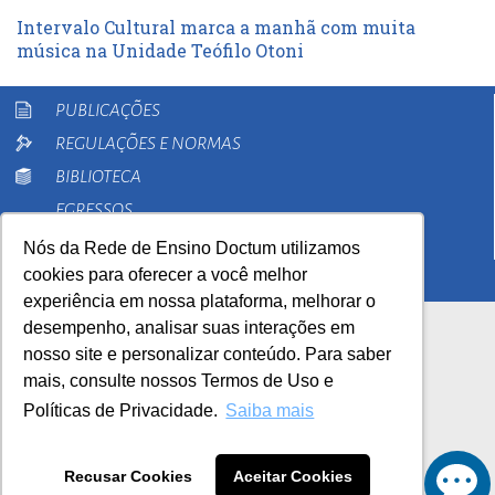
Intervalo Cultural marca a manhã com muita
música na Unidade Teófilo Otoni
PUBLICAÇÕES
REGULAÇÕES E NORMAS
BIBLIOTECA
EGRESSOS
PESQUISA
Nós da Rede de Ensino Doctum utilizamos
cookies para oferecer a você melhor
EXTENSÃO
experiência em nossa plataforma, melhorar o
desempenho, analisar suas interações em
nosso site e personalizar conteúdo. Para saber
mais, consulte nossos Termos de Uso e
Políticas de Privacidade.
Saiba mais
AutoAvaliação Institucional
0800 033 1100
Recusar Cookies
Aceitar Cookies