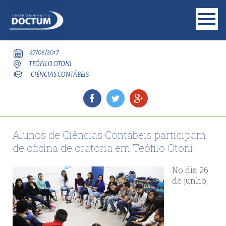
27/06/2017
TEÓFILO OTONI
CIÊNCIAS CONTÁBEIS
Alunos de Ciências Contábeis participam
de oficina de oratória em Teófilo Otoni
No dia 26
de junho,