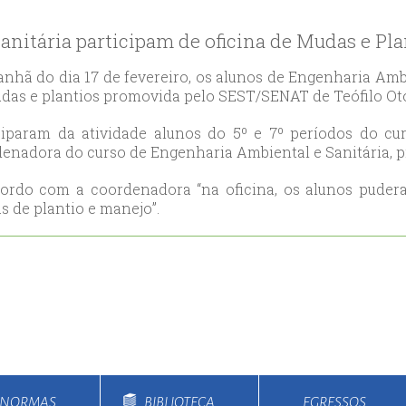
likduzu
ort
nitária participam de oficina de Mudas e Pla
ılar
ort
nhã do dia 17 de fevereiro, os alunos de Engenharia Ambi
das e plantios promovida pelo SEST/SENAT de Teófilo Ot
cılar
ort
ciparam da atividade alunos do 5º e 7º períodos do cu
likduzu
enadora do curso de Engenharia Ambiental e Sanitária, p
ort
ordo com a coordenadora “na oficina, os alunos puder
cesehir
s de plantio e manejo”.
ort
aniye
ort
sehirescort
i
ort
nyurt
ort
E NORMAS
BIBLIOTECA
EGRESSOS
anbul