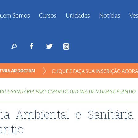
uem Somos
Cursos
Unidades
Notícias
Ves
anbul
ort
nyurt
ort
likduzu
ort
TIBULAR DOCTUM
CLIQUE E FAÇA SUA INSCRIÇÃO AGOR
i
ort
ENGENHARIA AMBIENTAL
ılar
L E SANITÁRIA PARTICIPAM DE OFICINA DE MUDAS E PLANTIO
ort
inevler
a Ambiental e Sanitária
ort
nyurt
antio
ort