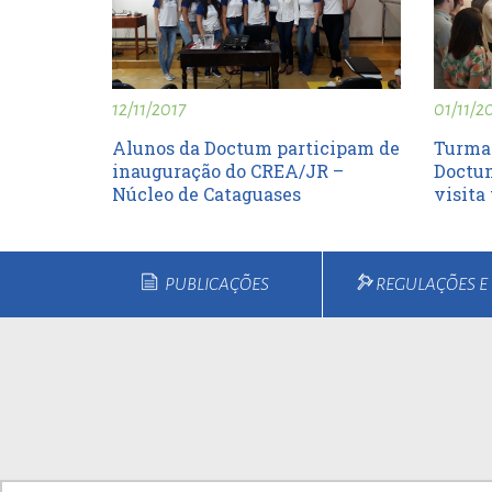
01/11/2
12/11/2017
Turma 
Alunos da Doctum participam de
Doctum
inauguração do CREA/JR –
visita
Núcleo de Cataguases
PUBLICAÇÕES
REGULAÇÕES 
Home
Quem Somos
Cu