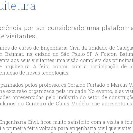
likduzu
uitetura
ort
ılar
ort
erência por ser considerado uma plataforma
cılar
e visitantes.
ort
likduzu
unos do curso de Engenharia Civil da unidade de Catagua
n Batimat, na cidade de São Paulo-SP. A Feicon Bati
ort
enta aos seus visitantes uma visão completa das principa
cesehir
 e arquitetura. A feira contou com a participação de 6
ort
entação de novas tecnologias.
aniye
anhados pelos professores Geraldo Furtado e Marcus Vin
ort
a excursão organizada pela unidade. No evento, eles vi
sehirescort
ades apresentadas pela indústria do setor de construção
i
s alunos no Canteiro de Obras Modelo, que apresenta as 
ort
nyurt
ngenharia Civil, ficou muito satisfeito com a visita à feir
ort
i a primeira feira voltada para engenharia civil que visite
anbul