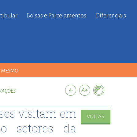
tibular
Bolsas e Parcelamentos
Diferenciais
A MESMO
OVAÇÕES
ses visitam em
VOLTAR
o setores da