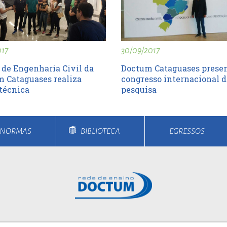
017
30/09/2017
de Engenharia Civil da
Doctum Cataguases prese
 Cataguases realiza
congresso internacional d
 técnica
pesquisa
E NORMAS
BIBLIOTECA
EGRESSOS
rsos
Unidades
Notícias
Vestibular
Bolsa