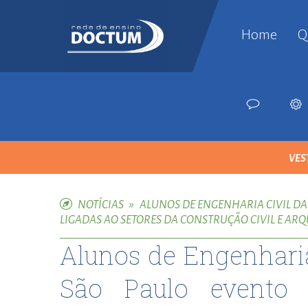
Home
Q
ist
esc
ese
esc
bey
esc
VES
sisl
esc
25 DE ABRIL DE 2018
CATAGUASES
avc
NOTÍCIAS
»
ALUNOS DE ENGENHARIA CIVIL DA
LIGADAS AO SETORES DA CONSTRUÇÃO CIVIL E AR
esc
sir
Alunos de Engenharia
esc
ese
São Paulo evento 
esc