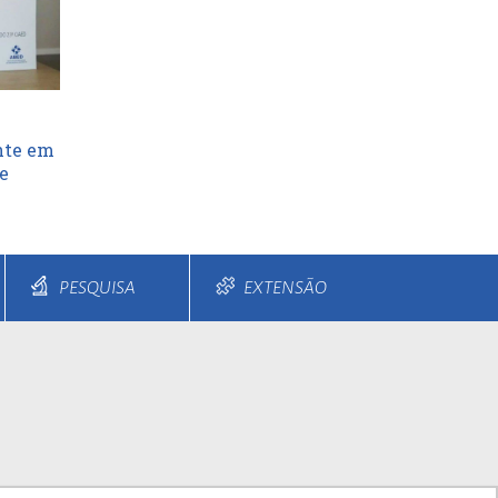
nte em
e
PESQUISA
EXTENSÃO
s e Parcelamentos
Diferenciais