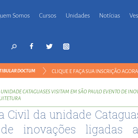
uem Somos
Cursos
Unidades
Notícias
Ves
anbul
ort
nyurt
ort
likduzu
ort
TIBULAR DOCTUM
CLIQUE E FAÇA SUA INSCRIÇÃO AGOR
i
ort
ENGENHARIA CIVIL
ılar
 UNIDADE CATAGUASES VISITAM EM SÃO PAULO EVENTO DE IN
QUITETURA
ort
inevler
 Civil da unidade Catagua
ort
nyurt
de inovações ligadas a
ort