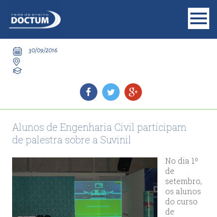
30/09/2016
Alunos de Engenharia Civil participam
de palestra sobre a Suvinil
No dia 1º
de
setembro,
os alunos
do curso
de