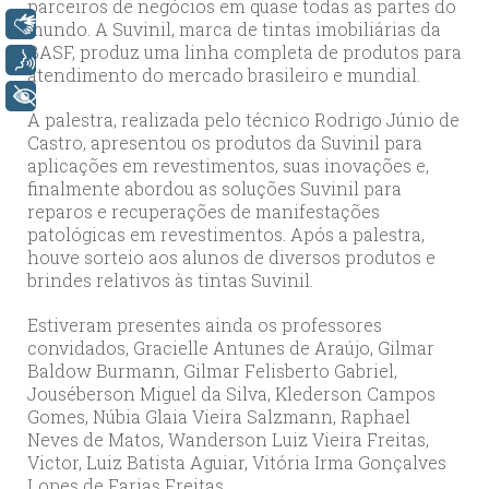
parceiros de negócios em quase todas as partes do
Libras
mundo. A Suvinil, marca de tintas imobiliárias da
BASF, produz uma linha completa de produtos para
Voz
atendimento do mercado brasileiro e mundial.
+ Acessibilidade
A palestra, realizada pelo técnico Rodrigo Júnio de
Castro, apresentou os produtos da Suvinil para
aplicações em revestimentos, suas inovações e,
finalmente abordou as soluções Suvinil para
reparos e recuperações de manifestações
patológicas em revestimentos. Após a palestra,
houve sorteio aos alunos de diversos produtos e
brindes relativos às tintas Suvinil.
Estiveram presentes ainda os professores
convidados, Gracielle Antunes de Araújo, Gilmar
Baldow Burmann, Gilmar Felisberto Gabriel,
Jouséberson Miguel da Silva, Klederson Campos
Gomes, Núbia Glaia Vieira Salzmann, Raphael
Neves de Matos, Wanderson Luiz Vieira Freitas,
Victor, Luiz Batista Aguiar, Vitória Irma Gonçalves
Lopes de Farias Freitas.