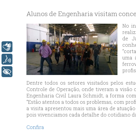
bey
esc
Alunos de Engenharia visitam conce
avc
esc
No in
reali
bag
de J
esc
conhe
Libras
bey
“cort
esc
uma á
Voz
ferr
bah
profis
esc
+ Acessibilidade
umr
Dentre todos os setores visitados pelos es
esc
Controle de Operação, onde tiveram a visão 
Engenharia Civil Laura Schmidt, a forma como
ata
“Estão atentos a todos os problemas, com prof
sisl
a visita apresentou mais uma área de atuação
esc
pois vivenciamos cada detalhe do cotidiano da 
ese
Confira
esc
ist