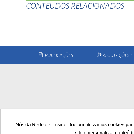
CONTEUDOS RELACIONADOS
esc
ist
esc
PUBLICAÇÕES
REGULAÇÕES 
Home
Quem Somos
Cu
Nós da Rede de Ensino Doctum utilizamos cookies para
site e personalizar conteúd