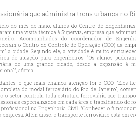
likduzu
ort
ssionária que administra trens urbanos no Ri
ılar
ort
ício do mês de maio, alunos do Centro de Engenharia
zaram uma visita técnica à Supervia, empresa que administ
cılar
aneiro. Acompanhados do coordenador de Engenhari
ort
ceram o Centro de Controle de Operação (CCO) da empr
likduzu
am” a cidade. Segundo ele, a atividade é muito enriquece
ort
rea de atuação para engenheiros. “Os alunos puderam 
oviária de uma grande cidade, desde a expansão à m
cesehir
sional”, afirma.
ort
aniye
tudantes, o que mais chamou atenção foi o CCO. “Eles 
ort
completa do modal ferroviário do Rio de Janeiro”, comen
 o setor controla toda estrutura ferroviária que transpo
sehirescort
issionais especializados em cada área e trabalhando de for
i
 profissional na Engenharia Civil. “Conhecer o funciona
ort
empresa. Além disso, o transporte ferroviário está em cre
nyurt
ort
anbul