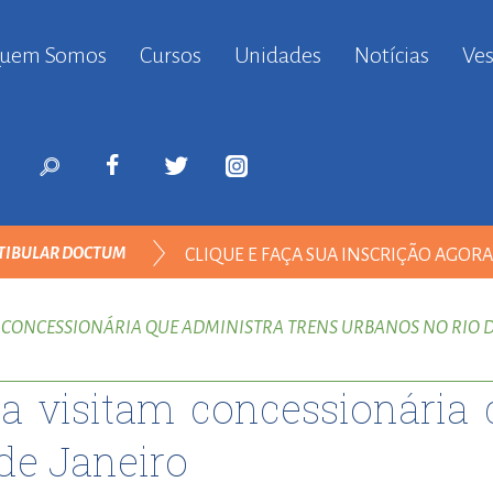
uem Somos
Cursos
Unidades
Notícias
Ves
anbul
ort
nyurt
ort
likduzu
ort
TIBULAR DOCTUM
CLIQUE E FAÇA SUA INSCRIÇÃO AGOR
i
ort
ENGENHARIA ELÉTRICA
ılar
 CONCESSIONÁRIA QUE ADMINISTRA TRENS URBANOS NO RIO 
ort
inevler
a visitam concessionária 
ort
nyurt
de Janeiro
ort