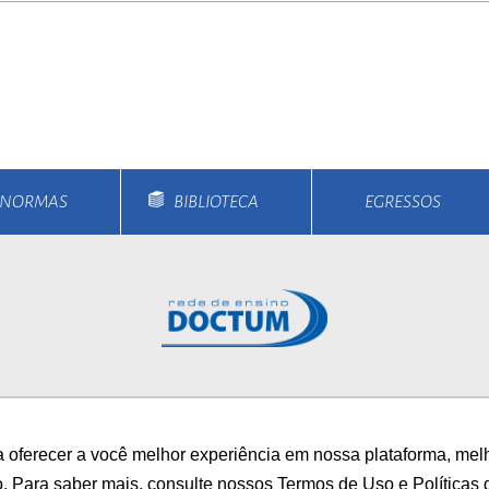
ort
anbul
ort
E NORMAS
BIBLIOTECA
EGRESSOS
rsos
Unidades
Notícias
Vestibular
Bolsa
 oferecer a você melhor experiência em nossa plataforma, mel
/
AUTOAVALIAÇÃO INS
o. Para saber mais, consulte nossos Termos de Uso e Políticas 