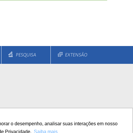
PESQUISA
EXTENSÃO
s e Parcelamentos
Diferenciais
horar o desempenho, analisar suas interações em nosso
TITUCIONAL
de Privacidade.
Saiba mais