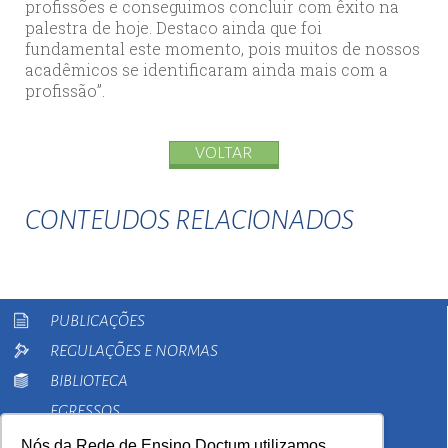
profissões e conseguimos concluir com êxito na
palestra de hoje. Destaco ainda que foi
fundamental este momento, pois muitos de nossos
acadêmicos se identificaram ainda mais com a
profissão”.
VOLTAR
CONTEUDOS RELACIONADOS
PUBLICAÇÕES
REGULAÇÕES E NORMAS
BIBLIOTECA
EGRESSOS
PESQUISA
Nós da Rede de Ensino Doctum utilizamos