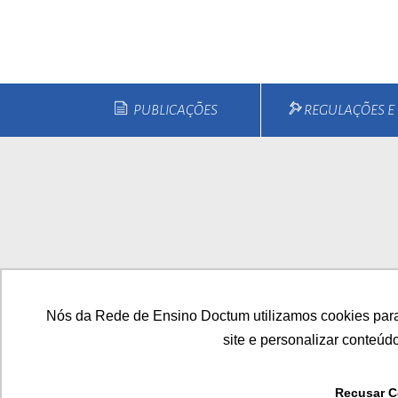
esc
ist
esc
PUBLICAÇÕES
REGULAÇÕES 
Home
Quem Somos
Cu
Nós da Rede de Ensino Doctum utilizamos cookies para
site e personalizar conteúd
Recusar C