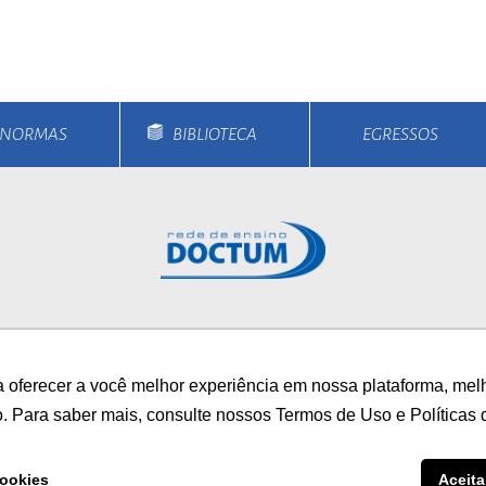
ort
anbul
ort
E NORMAS
BIBLIOTECA
EGRESSOS
rsos
Unidades
Notícias
Vestibular
Bolsa
 oferecer a você melhor experiência em nossa plataforma, mel
/
AUTOAVALIAÇÃO INS
o. Para saber mais, consulte nossos Termos de Uso e Políticas 
0800 033 1100
ookies
Aceita