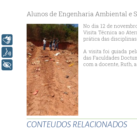
bey
esc
Alunos de Engenharia Ambiental e S
avc
esc
No dia 12 de novembro
Visita Técnica ao Ate
bag
prática das disciplina
Libras
esc
bey
A visita foi guiada p
Voz
esc
das Faculdades Doctum
com a docente, Ruth, 
bah
+ Acessibilidade
esc
umr
esc
ata
sisl
esc
ese
CONTEUDOS RELACIONADOS
esc
ist