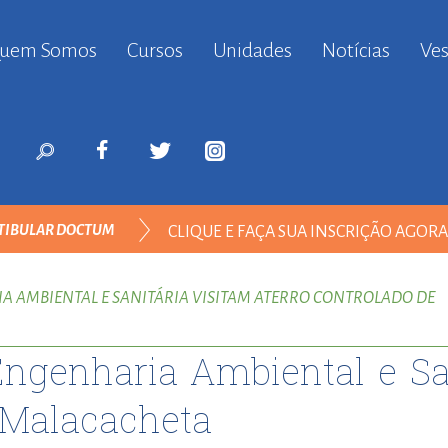
uem Somos
Cursos
Unidades
Notícias
Ves
anbul
ort
nyurt
ort
likduzu
ort
TIBULAR DOCTUM
CLIQUE E FAÇA SUA INSCRIÇÃO AGOR
i
ort
ENGENHARIA AMBIENTAL
ılar
A AMBIENTAL E SANITÁRIA VISITAM ATERRO CONTROLADO DE
ort
inevler
ngenharia Ambiental e San
ort
nyurt
 Malacacheta
ort