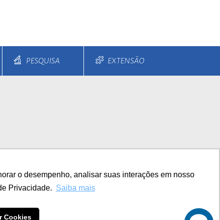
PESQUISA
EXTENSÃO
s e Parcelamentos
Diferenciais
horar o desempenho, analisar suas interações em nosso
TITUCIONAL
de Privacidade.
Saiba mais
r Cookies