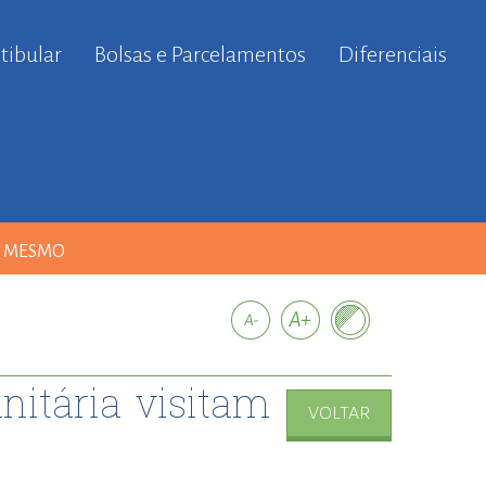
tibular
Bolsas e Parcelamentos
Diferenciais
A MESMO
itária visitam
VOLTAR