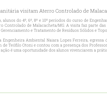
likduzu
ort
anitária visitam Aterro Controlado de Malac
ılar
ort
, alunos do 4º, 6º, 8º e 10º períodos do curso de Engenh
rro Controlado de Malacacheta/MG. A visita faz parte da
cılar
s Gerenciamento e Tratamento de Resíduos Sólidos e Topog
ort
likduzu
ela Engenheira Ambiental Naiara Lopes Ferreira, egressa
ort
 de Teófilo Otoni e contou com a presença dos Professor
a ação é uma oportunidade dos alunos vivenciarem a práti
cesehir
ort
aniye
ort
sehirescort
i
ort
nyurt
ort
anbul