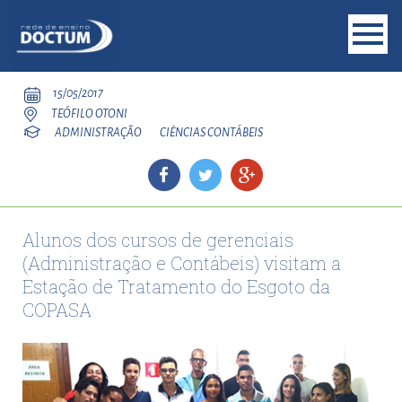
15/05/2017
TEÓFILO OTONI
ADMINISTRAÇÃO
CIÊNCIAS CONTÁBEIS
Alunos dos cursos de gerenciais
(Administração e Contábeis) visitam a
Estação de Tratamento do Esgoto da
COPASA