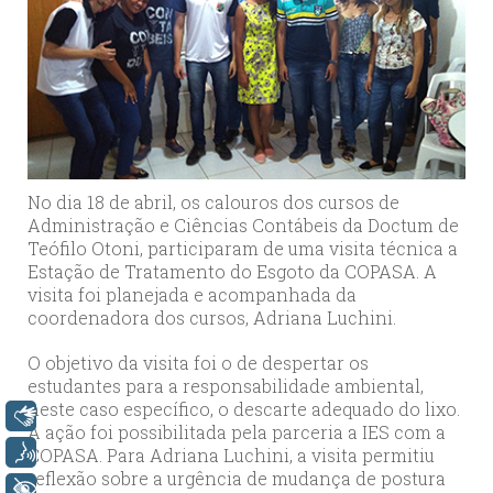
No dia 18 de abril, os calouros dos cursos de
Administração e Ciências Contábeis da Doctum de
Teófilo Otoni, participaram de uma visita técnica a
Estação de Tratamento do Esgoto da COPASA. A
visita foi planejada e acompanhada da
coordenadora dos cursos, Adriana Luchini.
O objetivo da visita foi o de despertar os
estudantes para a responsabilidade ambiental,
neste caso específico, o descarte adequado do lixo.
Libras
A ação foi possibilitada pela parceria a IES com a
COPASA. Para Adriana Luchini, a visita permitiu
Voz
reflexão sobre a urgência de mudança de postura
+ Acessibilidade