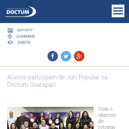
23/11/2017
GUARAPARI
DIREITO
Alunos participam de Júri Popular na
Doctum Guarapari
Com o
objetivo
de
retratar