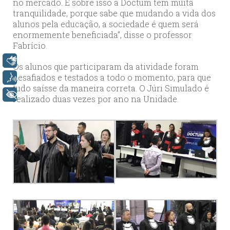
no mercado. E sobre isso a Doctum tem muita
tranquilidade, porque sabe que mudando a vida dos
alunos pela educação, a sociedade é quem será
enormemente beneficiada”, disse o professor
Fabrício.
Libras
Os alunos que participaram da atividade foram
desafiados e testados a todo o momento, para que
Voz
tudo saísse da maneira correta. O Júri Simulado é
+ Acessibilidade
realizado duas vezes por ano na Unidade.