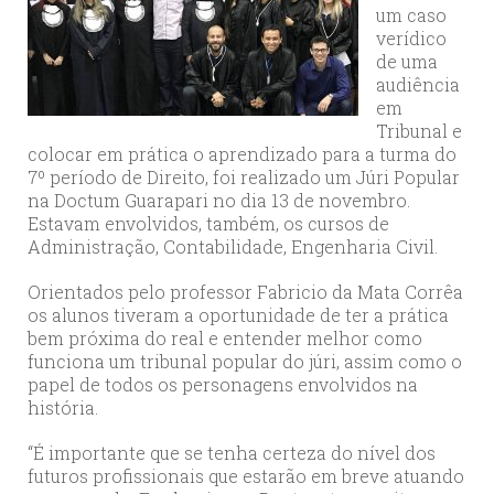
um caso
verídico
de uma
audiência
em
Tribunal e
colocar em prática o aprendizado para a turma do
7º período de Direito, foi realizado um Júri Popular
na Doctum Guarapari no dia 13 de novembro.
Estavam envolvidos, também, os cursos de
Administração, Contabilidade, Engenharia Civil.
Orientados pelo professor Fabricio da Mata Corrêa
os alunos tiveram a oportunidade de ter a prática
bem próxima do real e entender melhor como
funciona um tribunal popular do júri, assim como o
papel de todos os personagens envolvidos na
história.
“É importante que se tenha certeza do nível dos
futuros profissionais que estarão em breve atuando