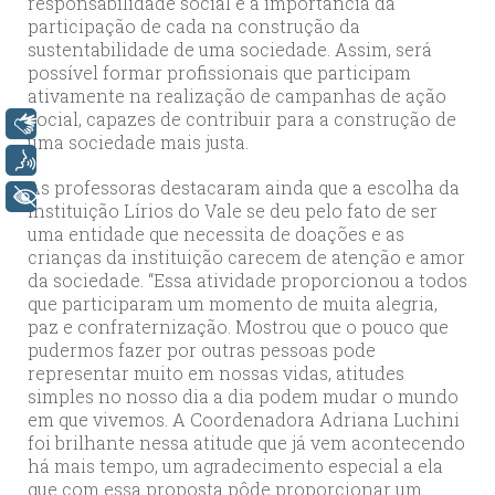
responsabilidade social e a importância da
participação de cada na construção da
sustentabilidade de uma sociedade. Assim, será
possível formar profissionais que participam
ativamente na realização de campanhas de ação
social, capazes de contribuir para a construção de
Libras
uma sociedade mais justa.
Voz
As professoras destacaram ainda que a escolha da
+ Acessibilidade
instituição Lírios do Vale se deu pelo fato de ser
uma entidade que necessita de doações e as
crianças da instituição carecem de atenção e amor
da sociedade. “Essa atividade proporcionou a todos
que participaram um momento de muita alegria,
paz e confraternização. Mostrou que o pouco que
pudermos fazer por outras pessoas pode
representar muito em nossas vidas, atitudes
simples no nosso dia a dia podem mudar o mundo
em que vivemos. A Coordenadora Adriana Luchini
foi brilhante nessa atitude que já vem acontecendo
há mais tempo, um agradecimento especial a ela
que com essa proposta pôde proporcionar um