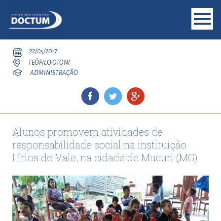
22/05/2017
TEÓFILO OTONI
ADMINISTRAÇÃO
Alunos promovem atividades de
responsabilidade social na instituição
Lírios do Vale, na cidade de Mucuri (MG)