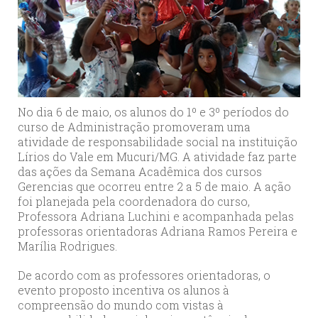
No dia 6 de maio, os alunos do 1º e 3º períodos do
curso de Administração promoveram uma
atividade de responsabilidade social na instituição
Lírios do Vale em Mucuri/MG. A atividade faz parte
das ações da Semana Acadêmica dos cursos
Gerencias que ocorreu entre 2 a 5 de maio. A ação
foi planejada pela coordenadora do curso,
Professora Adriana Luchini e acompanhada pelas
professoras orientadoras Adriana Ramos Pereira e
Marília Rodrigues.
De acordo com as professores orientadoras, o
evento proposto incentiva os alunos à
compreensão do mundo com vistas à