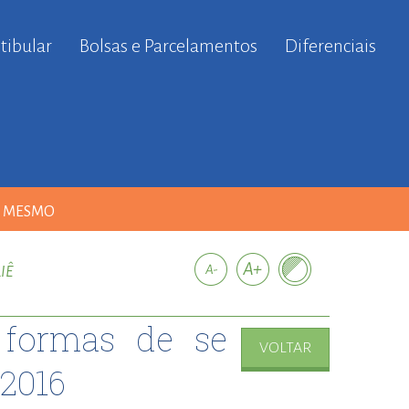
tibular
Bolsas e Parcelamentos
Diferenciais
A MESMO
IÊ
s formas de se
VOLTAR
 2016