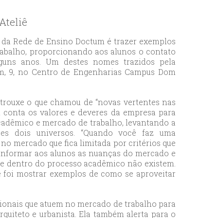
Ateliê
16 da Rede de Ensino Doctum é trazer exemplos
trabalho, proporcionando aos alunos o contato
lguns anos. Um destes nomes trazidos pela
ntem, 9, no Centro de Engenharias Campus Dom
 trouxe o que chamou de “novas vertentes nas
m conta os valores e deveres da empresa para
acadêmico e mercado de trabalho, levantando a
es dois universos. “Quando você faz uma
no mercado que fica limitada por critérios que
a informar aos alunos as nuanças do mercado e
que dentro do processo acadêmico não existem.
oje foi mostrar exemplos de como se aproveitar
sionais que atuem no mercado de trabalho para
quiteto e urbanista. Ela também alerta para o