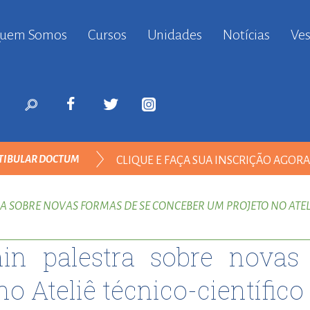
uem Somos
Cursos
Unidades
Notícias
Ves
anbul
ort
nyurt
ort
likduzu
ort
TIBULAR DOCTUM
CLIQUE E FAÇA SUA INSCRIÇÃO AGOR
i
ort
TODOS
ılar
RA SOBRE NOVAS FORMAS DE SE CONCEBER UM PROJETO NO ATEL
ort
inevler
nin palestra sobre nova
ort
nyurt
o Ateliê técnico-científico
ort