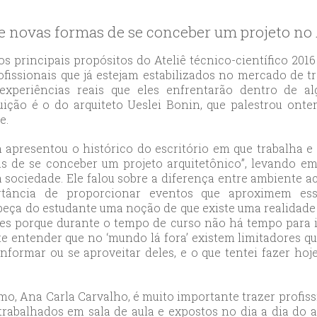
likduzu
ort
re novas formas de se conceber um projeto no 
ılar
ort
s principais propósitos do Ateliê técnico-científico 20
ofissionais que já estejam estabilizados no mercado de 
cılar
xperiências reais que eles enfrentarão dentro de a
ort
tuição é o do arquiteto Ueslei Bonin, que palestrou o
likduzu
e.
ort
 apresentou o histórico do escritório em que trabalha e
cesehir
s de se conceber um projeto arquitetônico”, levando e
ort
 sociedade. Ele falou sobre a diferença entre ambiente 
aniye
rtância de proporcionar eventos que aproximem ess
ort
abeça do estudante uma noção de que existe uma realidade 
vezes porque durante o tempo de curso não há tempo par
sehirescort
e entender que no ‘mundo lá fora’ existem limitadores 
i
onformar ou se aproveitar deles, e o que tentei fazer h
ort
nyurt
mo, Ana Carla Carvalho, é muito importante trazer profis
ort
rabalhados em sala de aula e expostos no dia a dia do ar
anbul