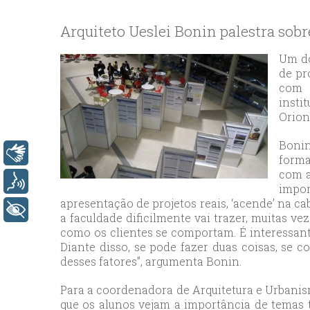
bey
esc
Arquiteto Ueslei Bonin palestra sob
avc
esc
Um do
de pr
bag
com e
esc
insti
bey
Orion
esc
Bonin
bah
Libras
forma
esc
com a
umr
Voz
impo
esc
apresentação de projetos reais, ‘acende’ na c
+ Acessibilidade
a faculdade dificilmente vai trazer, muitas 
ata
como os clientes se comportam. É interessant
sisl
Diante disso, se pode fazer duas coisas, se c
esc
desses fatores”, argumenta Bonin.
ese
Para a coordenadora de Arquitetura e Urbanis
esc
que os alunos vejam a importância de temas t
ist