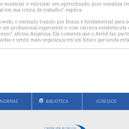
e assimilar e valorizar seu aprendizado, pois visualiza t
ort
 em sua rotina de trabalho”, explica.
anbul
trowski, o exemplo trazido por Bonin é fundamental par
ort
de um profissional experiente e com carreira estabelecida 
cesso”, afirma Angelina. Ela comenta que o Ateliê faz part
vidas e sentir mais segurança em um futuro que ainda est
E NORMAS
BIBLIOTECA
EGRESSOS