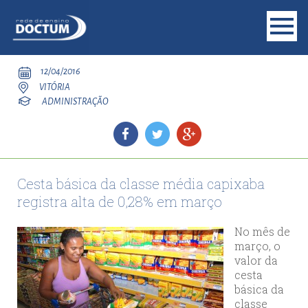
12/04/2016
VITÓRIA
ADMINISTRAÇÃO
Cesta básica da classe média capixaba
registra alta de 0,28% em março
No mês de
março, o
valor da
cesta
básica da
classe