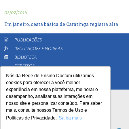
02/02/2016
Em janeiro, cesta básica de Caratinga registra alta
PUBLICAÇÕES
REGULAÇÕES E NORMAS
BIBLIOTECA
EGRESSOS
PESQUISA
Nós da Rede de Ensino Doctum utilizamos
cookies para oferecer a você melhor
EXTENSÃO
experiência em nossa plataforma, melhorar o
desempenho, analisar suas interações em
nosso site e personalizar conteúdo. Para saber
mais, consulte nossos Termos de Uso e
Políticas de Privacidade.
Saiba mais
AutoAvaliação Institucional