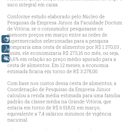
suco integral em caixa.
Conforme estudo elaborado pelo Núcleo de
Pesquisas da Empresa Júnior da Faculdade Doctum
de Vitória, se o consumidor pesquisasse os
menores preços em março entre as redes de
Libras
supermercados selecionadas para a pesquisa
compraria uma cesta de alimentos por R$ 1.370,03 ,
Voz
assim, ele economizaria R$ 273,16 no mês, ou seja,
+ Acessibilidade
16,6% em relação ao preço médio apurado para a
cesta de alimentos. Em 12 meses, a economia
estimada ficaria em torno de R$ 3.278,00.
Com base nos custos dessa cesta de alimentos, a
Coordenação de Pesquisas da Empresa Júnior
calculou a renda média estimada para uma família
padrão da classe média na Grande Vitória, que
estaria em torno de R$ 6.518,01 em março,
equivalente a 7,4 salários mínimos de vigência
nacional.