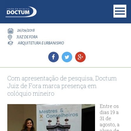
26/09/2018
JUIZ DE FORA
ARQUITETURA E URBANISMO
Com apresentação de pesquisa, Doctum
Juiz de Fora marca presença em
colóquio mineiro
Entre os
dias 19 a
31 de
agosto, a
aluna de