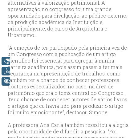
alternativas à valorização patrimonial. A
apresentação no congresso foi uma grande
oportunidade para divulgação, ao público externo,
da produção acadêmica da Instituição e,
principalmente, do curso de Arquitetura e
Urbanismo.
“A emoção de ter participado pela primeira vez de
um Congresso com a publicação de um artigo
científico foi essencial para agregar à minha
Libras
carreira acadêmica, pois assim passei a ter mais
Voz
segurança na apresentação de trabalhos, como
também ter a chance de conhecer professores
+ Acessibilidade
doutores especializados, no caso, na área de
patrimônio que era o tema central do Congresso.
Ter a chance de conhecer autores de vários livros
e artigos que eu havia lido para produzir o artigo
foi muito emocionante”, destacou Simone.
A professora Ana Carla também ressaltou a alegria
pela oportunidade de difundir a pesquisa. “Foi
muito bacana poder apresentar nosso projeto no