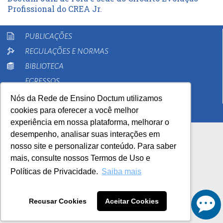
Profissional do CREA Jr.
PUBLICAÇÕES
REGULAÇÕES E NORMAS
BIBLIOTECA
EGRESSOS
PESQUISA
Nós da Rede de Ensino Doctum utilizamos
cookies para oferecer a você melhor
EXTENSÃO
experiência em nossa plataforma, melhorar o
desempenho, analisar suas interações em
nosso site e personalizar conteúdo. Para saber
mais, consulte nossos Termos de Uso e
Políticas de Privacidade.
Saiba mais
AutoAvaliação Institucional
0800 033 1100
Recusar Cookies
Aceitar Cookies