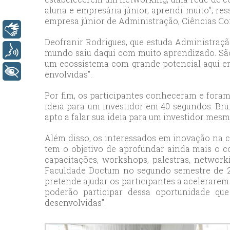
aluna e empresária júnior, aprendi muito”; re
esc
empresa júnior de Administração, Ciências Co
ist
Libras
esc
Deofranir Rodrigues, que estuda Administração
Voz
mundo saiu daqui com muito aprendizado. São
um ecossistema com grande potencial aqui em 
+ Acessibilidade
envolvidas”.
Por fim, os participantes conheceram e foram
ideia para um investidor em 40 segundos. Bru
apto a falar sua ideia para um investidor mes
Além disso, os interessados em inovação na
tem o objetivo de aprofundar ainda mais o 
capacitações, workshops, palestras, networ
Faculdade Doctum no segundo semestre de 20
pretende ajudar os participantes a acelerarem
poderão participar dessa oportunidade qu
desenvolvidas”.