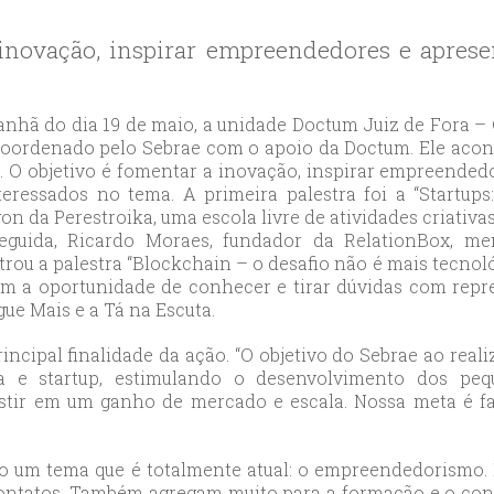
likduzu
ort
inovação, inspirar empreendedores e aprese
ılar
ort
cılar
nhã do dia 19 de maio, a unidade Doctum Juiz de Fora –
ort
coordenado pelo Sebrae com o apoio da Doctum. Ele aco
l. O objetivo é fomentar a inovação, inspirar empreended
likduzu
teressados no tema. A primeira palestra foi a “Startu
ort
on da Perestroika, uma escola livre de atividades criativa
cesehir
guida, Ricardo Moraes, fundador da RelationBox, m
ort
trou a palestra “Blockchain – o desafio não é mais tecnol
am a oportunidade de conhecer e tirar dúvidas com repre
aniye
ue Mais e a Tá na Escuta.
ort
sehirescort
principal finalidade da ação. “O objetivo do Sebrae ao rea
i
a e startup, estimulando o desenvolvimento dos peq
stir em um ganho de mercado e escala. Nossa meta é faz
ort
nyurt
ort
co um tema que é totalmente atual: o empreendedorismo.
anbul
ontatos. Também agregam muito para a formação e o conh