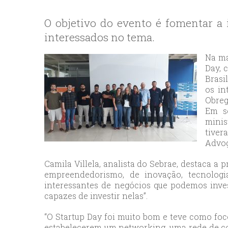
bey
esc
O objetivo do evento é fomentar a 
avc
interessados no tema.
esc
bag
Na ma
esc
Day, 
Brasi
bey
os in
esc
Obreg
bah
Em se
esc
minis
tiver
umr
Advog
esc
ata
Camila Villela, analista do Sebrae, destaca a 
sisl
empreendedorismo, de inovação, tecnologi
interessantes de negócios que podemos inve
esc
capazes de investir nelas”.
ese
esc
“O Startup Day foi muito bom e teve como fo
ist
estabelecerem um networking, uma rede de c