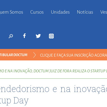
uem Somos
Cursos
Unidades
Notícias
Ves
anbul
ort
nyurt
ort
likduzu
ort
TIBULAR DOCTUM
CLIQUE E FAÇA SUA INSCRIÇÃO AGOR
i
ort
ılar
E NA INOVAÇÃO, DOCTUM JUIZ DE FORA REALIZA O STARTUP 
ort
inevler
ndedorismo e na inovação
ort
nyurt
rtup Day
ort