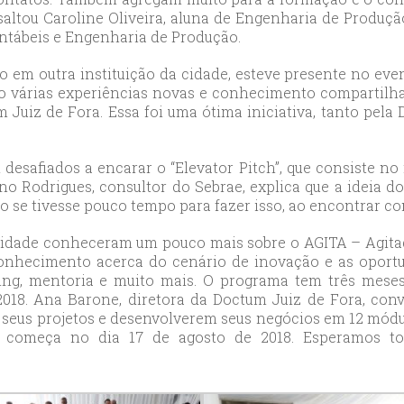
ssaltou Caroline Oliveira, aluna de Engenharia de Produçã
ort
ntábeis e Engenharia de Produção.
anbul
ort
 em outra instituição da cidade, esteve presente no eve
 várias experiências novas e conhecimento compartilha
Juiz de Fora. Essa foi uma ótima iniciativa, tanto pela
 desafiados a encarar o “Elevator Pitch”, que consiste 
no Rodrigues, consultor do Sebrae, explica que a ideia d
mo se tivesse pouco tempo para fazer isso, ao encontrar c
 cidade conheceram um pouco mais sobre o AGITA – Agita
conhecimento acerca do cenário de inovação e as oportu
king, mentoria e muito mais. O programa tem três meses
18. Ana Barone, diretora da Doctum Juiz de Fora, conv
 seus projetos e desenvolverem seus negócios em 12 módu
e começa no dia 17 de agosto de 2018. Esperamos t