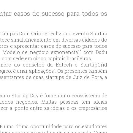
ntar casos de sucesso para todos os
 Câmpus Dom Orione realizou o evento Startup
ntece simultaneamente em diversas cidades do
ores e apresentar casos de sucesso para todos
ps: Modelo de negócio exponencial” com Dudu
s com sede em cinco capitais brasileiras.
embro do conselho da Edtech e StartupGrid
ógico, é criar aplicações”. Os presentes também
sentantes de duas startups de Juiz de Fora, a
lizar o Startup Day é fomentar o ecossistema de
uenos negócios. Muitas pessoas têm ideias
er a ponte entre as ideias e os empresários
 É uma ótima oportunidade para os estudantes
ecimento que vai além da sala da aula. Como