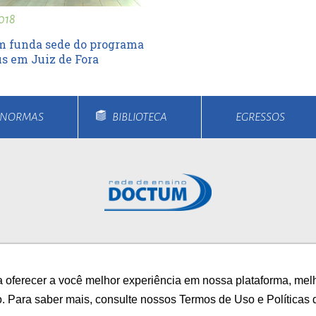
018
 funda sede do programa
s em Juiz de Fora
E NORMAS
BIBLIOTECA
EGRESSOS
rsos
Unidades
Notícias
Vestibular
Bolsa
 oferecer a você melhor experiência em nossa plataforma, mel
/
AUTOAVALIAÇÃO INS
o. Para saber mais, consulte nossos Termos de Uso e Políticas 