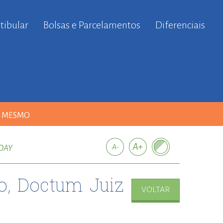
tibular
Bolsas e Parcelamentos
Diferenciais
A MESMO
DAY
, Doctum Juiz
VOLTAR