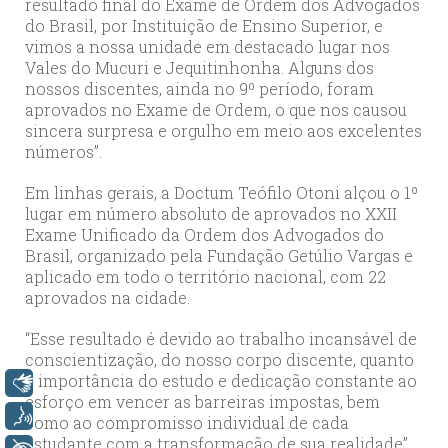
resultado final do Exame de Ordem dos Advogados
do Brasil, por Instituição de Ensino Superior, e
vimos a nossa unidade em destacado lugar nos
Vales do Mucuri e Jequitinhonha. Alguns dos
nossos discentes, ainda no 9º período, foram
aprovados no Exame de Ordem, o que nos causou
sincera surpresa e orgulho em meio aos excelentes
números”.
Em linhas gerais, a Doctum Teófilo Otoni alçou o 1º
lugar em número absoluto de aprovados no XXII
Exame Unificado da Ordem dos Advogados do
Brasil, organizado pela Fundação Getúlio Vargas e
aplicado em todo o território nacional, com 22
aprovados na cidade.
“Esse resultado é devido ao trabalho incansável de
conscientização, do nosso corpo discente, quanto
à importância do estudo e dedicação constante ao
Libras
esforço em vencer as barreiras impostas, bem
Voz
como ao compromisso individual de cada
estudante com a transformação de sua realidade”,