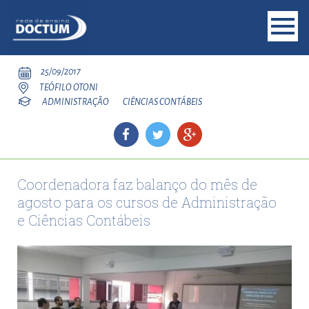
25/09/2017
TEÓFILO OTONI
ADMINISTRAÇÃO
CIÊNCIAS CONTÁBEIS
Coordenadora faz balanço do mês de
agosto para os cursos de Administração
e Ciências Contábeis