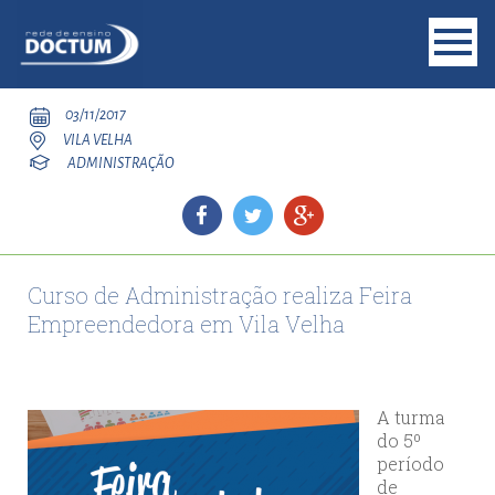
03/11/2017
VILA VELHA
ADMINISTRAÇÃO
Curso de Administração realiza Feira
Empreendedora em Vila Velha
A turma
do 5º
período
de