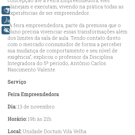
concepção até a Feira Empreendedora, eles
planejam e executam, vivendo na prática todas as
Libras
experiências de ser empreendedor.
Voz
“A feira empreendedora, parte da premissa que o
+ Acessibilidade
aluno precisa vivenciar essas transformações além
dos limites da sala de aula. Tendo contato direto
com o mercado consumidor de forma a perceber
sua mudança de comportamento e seu nível de
exigência”, explicou o professor da Disciplina
Integradora do 5º período, Antônio Carlos
Nascimento Valente.
Serviço
Feira Empreendedora
Dia:
13 de novembro
Horário:
19h às 21h
Local:
Unidade Doctum Vila Velha