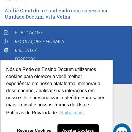
Ateliê Científico é realizado com sucesso na
Unidade Doctum Vila Velha
PUBLICAÇÕES
REGULAÇÕES E NORMAS
BIBLIOTECA
EGRESSOS
PESQUISA
Nós da Rede de Ensino Doctum utilizamos
cookies para oferecer a você melhor
EXTENSÃO
experiência em nossa plataforma, melhorar o
desempenho, analisar suas interações em
nosso site e personalizar conteúdo. Para saber
mais, consulte nossos Termos de Uso e
Políticas de Privacidade.
Saiba mais
AutoAvaliação Institucional
0800 033 1100
Recusar Cookies
Aceitar Cookies