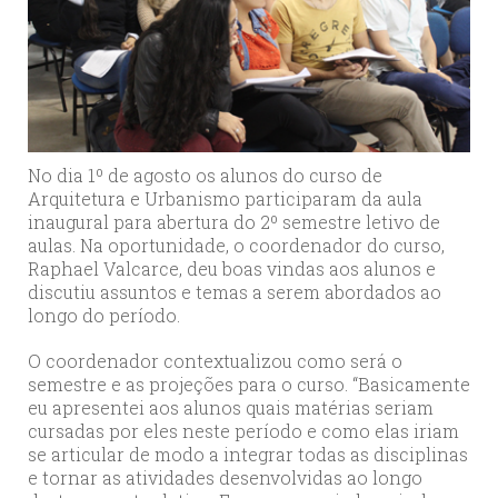
No dia 1º de agosto os alunos do curso de
Arquitetura e Urbanismo participaram da aula
inaugural para abertura do 2º semestre letivo de
aulas. Na oportunidade, o coordenador do curso,
Raphael Valcarce, deu boas vindas aos alunos e
discutiu assuntos e temas a serem abordados ao
longo do período.
O coordenador contextualizou como será o
semestre e as projeções para o curso. “Basicamente
eu apresentei aos alunos quais matérias seriam
cursadas por eles neste período e como elas iriam
se articular de modo a integrar todas as disciplinas
e tornar as atividades desenvolvidas ao longo