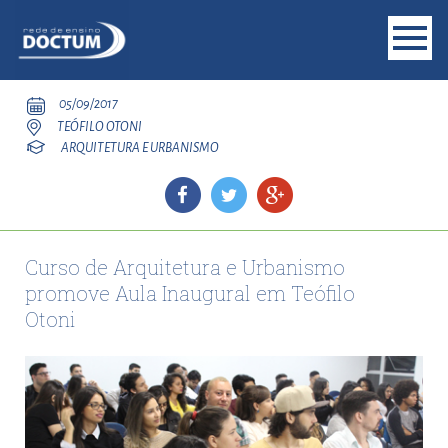
05/09/2017
TEÓFILO OTONI
ARQUITETURA E URBANISMO
Curso de Arquitetura e Urbanismo
promove Aula Inaugural em Teófilo
Otoni