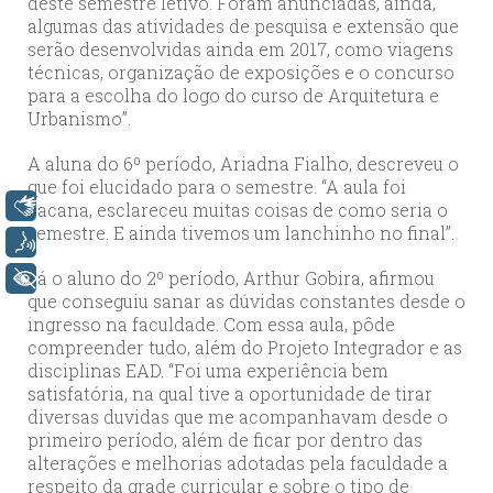
deste semestre letivo. Foram anunciadas, ainda,
algumas das atividades de pesquisa e extensão que
serão desenvolvidas ainda em 2017, como viagens
técnicas, organização de exposições e o concurso
para a escolha do logo do curso de Arquitetura e
Urbanismo”.
A aluna do 6º período, Ariadna Fialho, descreveu o
que foi elucidado para o semestre. “A aula foi
Libras
bacana, esclareceu muitas coisas de como seria o
semestre. E ainda tivemos um lanchinho no final”.
Voz
Já o aluno do 2º período, Arthur Gobira, afirmou
+ Acessibilidade
que conseguiu sanar as dúvidas constantes desde o
ingresso na faculdade. Com essa aula, pôde
compreender tudo, além do Projeto Integrador e as
disciplinas EAD. “Foi uma experiência bem
satisfatória, na qual tive a oportunidade de tirar
diversas duvidas que me acompanhavam desde o
primeiro período, além de ficar por dentro das
alterações e melhorias adotadas pela faculdade a
respeito da grade curricular e sobre o tipo de