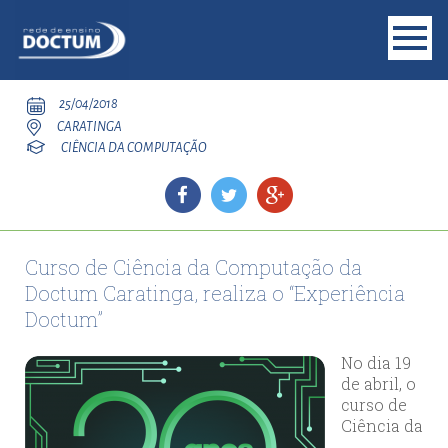
25/04/2018
CARATINGA
CIÊNCIA DA COMPUTAÇÃO
Curso de Ciência da Computação da
Doctum Caratinga, realiza o “Experiência
Doctum”
No dia 19
de abril, o
curso de
Ciência da