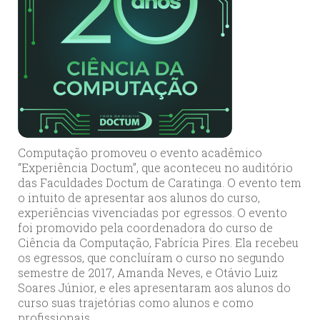
Computação promoveu o evento acadêmico
“Experiência Doctum”, que aconteceu no auditório
das Faculdades Doctum de Caratinga. O evento tem
o intuito de apresentar aos alunos do curso,
experiências vivenciadas por egressos. O evento
foi promovido pela coordenadora do curso de
Ciência da Computação, Fabrícia Pires. Ela recebeu
os egressos, que concluíram o curso no segundo
semestre de 2017, Amanda Neves, e Otávio Luiz
Soares Júnior, e eles apresentaram aos alunos do
curso suas trajetórias como alunos e como
profissionais.