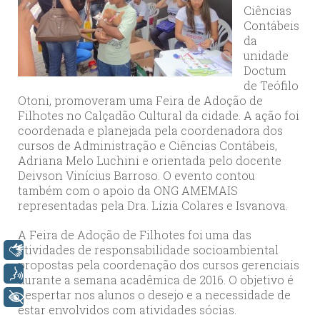
Ciências
Contábeis
da
unidade
Doctum
de Teófilo
Otoni, promoveram uma Feira de Adoção de
Filhotes no Calçadão Cultural da cidade. A ação foi
coordenada e planejada pela coordenadora dos
cursos de Administração e Ciências Contábeis,
Adriana Melo Luchini e orientada pelo docente
Deivson Vinícius Barroso. O evento contou
também com o apoio da ONG AMEMAIS
representadas pela Dra. Lízia Colares e Isvanova.
A Feira de Adoção de Filhotes foi uma das
atividades de responsabilidade socioambiental
Libras
propostas pela coordenação dos cursos gerenciais
Voz
durante a semana acadêmica de 2016. O objetivo é
despertar nos alunos o desejo e a necessidade de
+ Acessibilidade
estar envolvidos com atividades sócias.