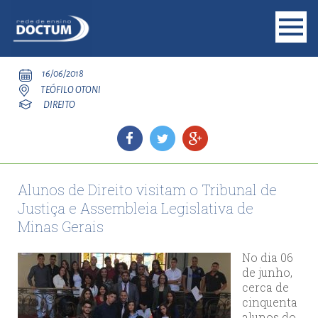
16/06/2018
TEÓFILO OTONI
DIREITO
Alunos de Direito visitam o Tribunal de
Justiça e Assembleia Legislativa de
Minas Gerais
No dia 06
de junho,
cerca de
cinquenta
alunos do