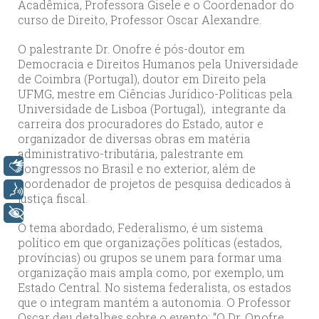
Acadêmica, Professora Gisele e o Coordenador do
curso de Direito, Professor Oscar Alexandre.
O palestrante Dr. Onofre é pós-doutor em
Democracia e Direitos Humanos pela Universidade
de Coimbra (Portugal), doutor em Direito pela
UFMG, mestre em Ciências Jurídico-Políticas pela
Universidade de Lisboa (Portugal), integrante da
carreira dos procuradores do Estado, autor e
organizador de diversas obras em matéria
administrativo-tributária, palestrante em
Libras
congressos no Brasil e no exterior, além de
coordenador de projetos de pesquisa dedicados à
Voz
justiça fiscal.
+ Acessibilidade
O tema abordado, Federalismo, é um sistema
político em que organizações políticas (estados,
províncias) ou grupos se unem para formar uma
organização mais ampla como, por exemplo, um
Estado Central. No sistema federalista, os estados
que o integram mantém a autonomia. O Professor
Oscar deu detalhes sobre o evento: “O Dr. Onofre