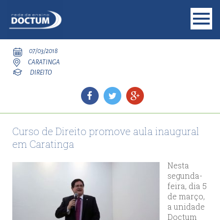
07/03/2018
CARATINGA
DIREITO
Curso de Direito promove aula inaugural
em Caratinga
Nesta
segunda-
feira, dia 5
de março,
a unidade
Doctum