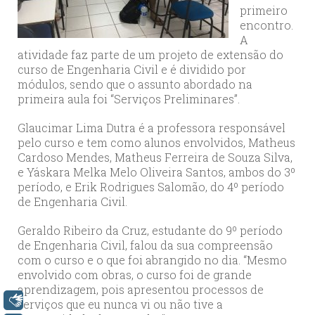
primeiro
encontro.
A
atividade faz parte de um projeto de extensão do
curso de Engenharia Civil e é dividido por
módulos, sendo que o assunto abordado na
primeira aula foi “Serviços Preliminares”.
Glaucimar Lima Dutra é a professora responsável
pelo curso e tem como alunos envolvidos, Matheus
Cardoso Mendes, Matheus Ferreira de Souza Silva,
e Yáskara Melka Melo Oliveira Santos, ambos do 3º
período, e Erik Rodrigues Salomão, do 4º período
de Engenharia Civil.
Geraldo Ribeiro da Cruz, estudante do 9º período
de Engenharia Civil, falou da sua compreensão
com o curso e o que foi abrangido no dia. “Mesmo
envolvido com obras, o curso foi de grande
aprendizagem, pois apresentou processos de
Libras
serviços que eu nunca vi ou não tive a