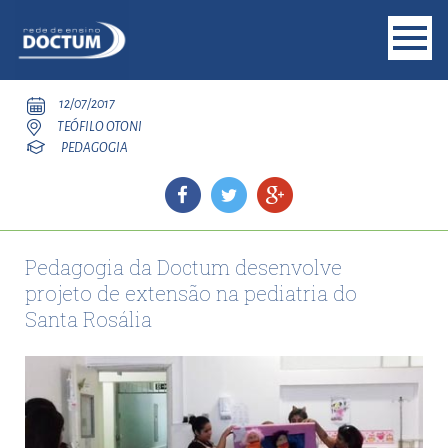
12/07/2017
TEÓFILO OTONI
PEDAGOGIA
Pedagogia da Doctum desenvolve
projeto de extensão na pediatria do
Santa Rosália