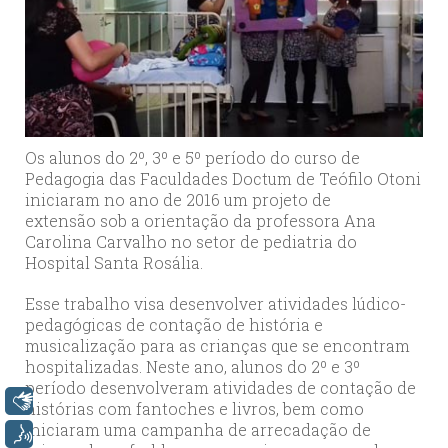
Os alunos do 2º, 3º e 5º período do curso de
Pedagogia das Faculdades Doctum de Teófilo Otoni
iniciaram no ano de 2016 um projeto de
extensão sob a orientação da professora Ana
Carolina Carvalho no setor de pediatria do
Hospital Santa Rosália.
Esse trabalho visa desenvolver atividades lúdico-
pedagógicas de contação de história e
musicalização para as crianças que se encontram
hospitalizadas. Neste ano, alunos do 2º e 3º
período desenvolveram atividades de contação de
Libras
histórias com fantoches e livros, bem como
iniciaram uma campanha de arrecadação de
Voz