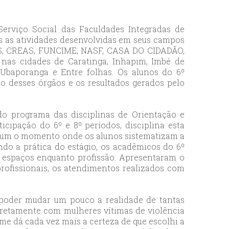
erviço Social das Faculdades Integradas de
s as atividades desenvolvidas em seus campos
AS, CREAS, FUNCIME, NASF, CASA DO CIDADÃO,
 nas cidades de Caratinga, Inhapim, Imbé de
Ubaporanga e Entre folhas. Os alunos do 6º
o desses órgãos e os resultados gerados pelo
 do programa das disciplinas de Orientação e
icipação do 6º e 8º períodos, disciplina esta
é um o momento onde os alunos sistematizam a
ndo a prática do estágio, os acadêmicos do 6º
espaços enquanto profissão. Apresentaram o
 profissionais, os atendimentos realizados com
e poder mudar um pouco a realidade de tantas
diretamente com mulheres vítimas de violência
me dá cada vez mais a certeza de que escolhi a