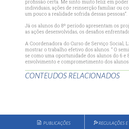
profissão certa. Me sinto muito feliz em pod
esc
individuais, ações de reinserção familiar ou 
um pouco a realidade sofrida dessas pessoas”.
ist
esc
Já os alunos do 8º período apresentam os proj
as ações desenvolvidas, os desafios enfrentad
A Coordenadora do Curso de Serviço Social, L
mostrar o trabalho efetivo dos alunos. “ O se
se como uma oportunidade dos alunos do 6 e 8
envolvimento e comprometimento dos alunos qu
CONTEUDOS RELACIONADOS
PUBLICAÇÕES
REGULAÇÕES 