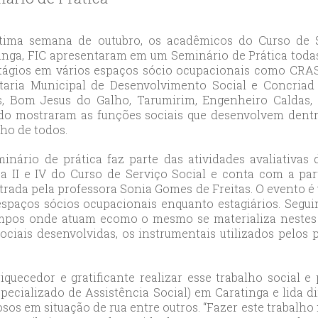
likduzu
ort
ılar
tima semana de outubro, os acadêmicos do Curso de S
inga, FIC apresentaram em um Seminário de Prática toda
ort
tágios em vários espaços sócio ocupacionais como CR
cılar
taria Municipal de Desenvolvimento Social e Concriad
ort
, Bom Jesus do Galho, Tarumirim, Engenheiro Caldas, 
likduzu
do mostraram as funções sociais que desenvolvem dentr
lho de todos.
ort
cesehir
inário de prática faz parte das atividades avaliativas
ort
ca II e IV do Curso de Serviço Social e conta com a part
aniye
trada pela professora Sonia Gomes de Freitas. O evento 
 espaços sócios ocupacionais enquanto estagiários. Segui
ort
ampos onde atuam ecomo o mesmo se materializa nestes 
sehirescort
s sociais desenvolvidas, os instrumentais utilizados pelos
i
ort
iquecedor e gratificante realizar esse trabalho social 
nyurt
pecializado de Assistência Social) em Caratinga e lida 
ort
sos em situação de rua entre outros. “Fazer este trabalho 
anbul