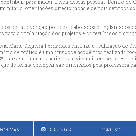
er contribuir para mudar a vida dessas pessoas. Dentro d
ort
comunitária, orientações direcionadas e demais serviços 
anbul
ort
etos de intervenção por eles elaborados e implantados d
os para a implantação dos projetos e os resultados alcanç
ivia Maria Siqueira Fernandes enfatiza a realização do 
minário de prática é uma atividade acadêmica realizada to
º apresentarem a experiência e vivencia em seus respecti
e de forma exemplar são orientados pela professora da 
E NORMAS
BIBLIOTECA
EGRESSOS