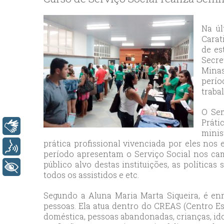
bey
esc
avc
Na úl
Carat
esc
de es
bag
Secre
esc
Minas
bey
perío
traba
esc
bah
O Sem
esc
Práti
Libras
umr
minis
prática profissional vivenciada por eles nos
esc
Voz
período apresentam o Serviço Social nos c
ata
público alvo destas instituições, as política
+ Acessibilidade
sisl
todos os assistidos e etc.
esc
Segundo a Aluna Maria Marta Siqueira, é enr
ese
pessoas. Ela atua dentro do CREAS (Centro Es
esc
doméstica, pessoas abandonadas, crianças, ido
ist