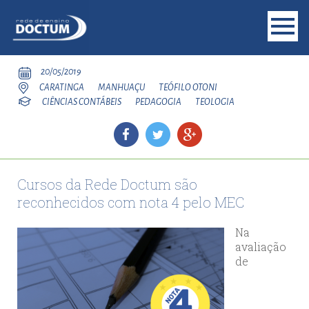
20/05/2019
CARATINGA
MANHUAÇU
TEÓFILO OTONI
CIÊNCIAS CONTÁBEIS
PEDAGOGIA
TEOLOGIA
Cursos da Rede Doctum são
reconhecidos com nota 4 pelo MEC
Na
avaliação
de