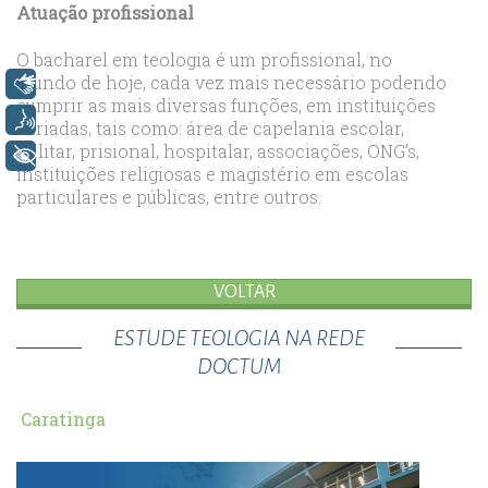
Atuação profissional
O bacharel em teologia é um profissional, no
mundo de hoje, cada vez mais necessário podendo
Libras
cumprir as mais diversas funções, em instituições
Voz
variadas, tais como: área de capelania escolar,
militar, prisional, hospitalar, associações, ONG’s,
+ Acessibilidade
instituições religiosas e magistério em escolas
particulares e públicas, entre outros.
VOLTAR
ESTUDE TEOLOGIA NA REDE
DOCTUM
Caratinga