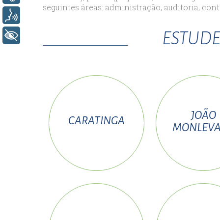
seguintes áreas: administração, auditoria, cont
esc
Voz
ist
ESTUDE
+ Acessibilidade
esc
JOÃO
CARATINGA
MONLEV