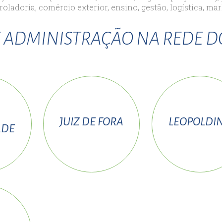
roladoria, comércio exterior, ensino, gestão, logística, mar
ort
anbul
 ADMINISTRAÇÃO NA REDE 
ort
JUIZ DE FORA
LEOPOLDI
ADE