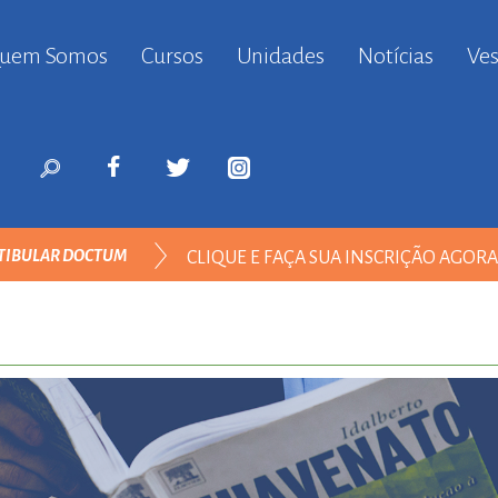
uem Somos
Cursos
Unidades
Notícias
Ves
anbul
ort
nyurt
ort
likduzu
ort
TIBULAR DOCTUM
CLIQUE E FAÇA SUA INSCRIÇÃO AGOR
i
ort
ılar
ort
inevler
ort
nyurt
ort