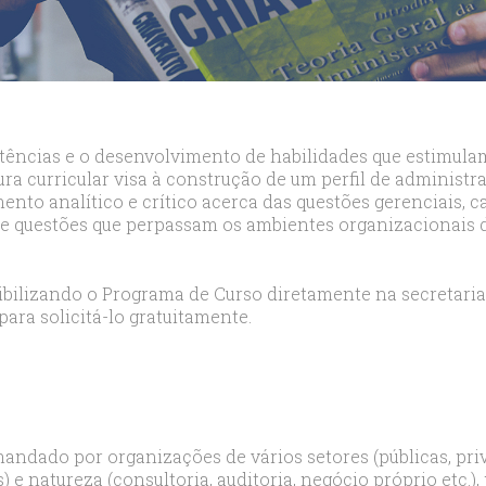
likduzu
ort
ılar
ort
cılar
ort
tências e o desenvolvimento de habilidades que estimula
likduzu
ura curricular visa à construção de um perfil de adminis
ort
nto analítico e crítico acerca das questões gerenciais, 
de questões que perpassam os ambientes organizacionais
cesehir
ort
aniye
nibilizando o Programa de Curso diretamente na secretaria
ort
para solicitá-lo gratuitamente.
sehirescort
i
ort
nyurt
ort
mandado por organizações de vários setores (públicas, pri
) e natureza (consultoria, auditoria, negócio próprio etc.)
anbul