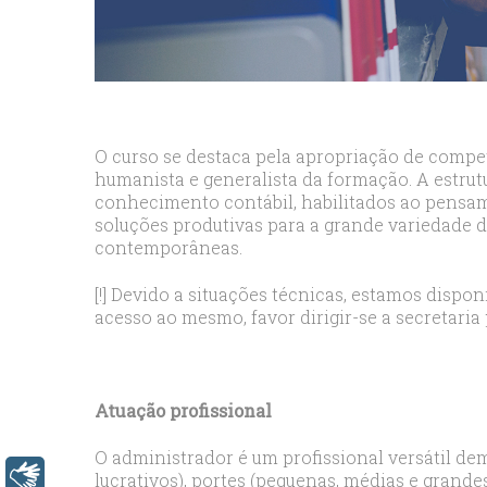
bey
esc
avc
esc
bag
esc
O curso se destaca pela apropriação de compe
bey
humanista e generalista da formação. A estrut
esc
conhecimento contábil, habilitados ao pensame
soluções produtivas para a grande variedade 
bah
contemporâneas.
esc
umr
[!] Devido a situações técnicas, estamos dispo
esc
acesso ao mesmo, favor dirigir-se a secretaria 
ata
sisl
esc
Atuação profissional
ese
esc
O administrador é um profissional versátil de
Libras
lucrativos), portes (pequenas, médias e grandes
ist