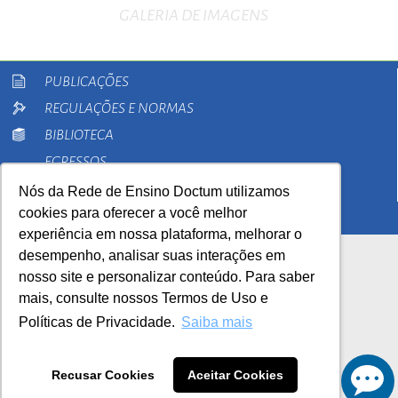
GALERIA DE IMAGENS
PUBLICAÇÕES
REGULAÇÕES E NORMAS
BIBLIOTECA
EGRESSOS
PESQUISA
Nós da Rede de Ensino Doctum utilizamos
cookies para oferecer a você melhor
EXTENSÃO
experiência em nossa plataforma, melhorar o
desempenho, analisar suas interações em
nosso site e personalizar conteúdo. Para saber
mais, consulte nossos Termos de Uso e
Políticas de Privacidade.
Saiba mais
AutoAvaliação Institucional
0800 033 1100
Recusar Cookies
Aceitar Cookies