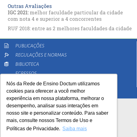
Outras Avaliações
IGC 2021:
melhor faculdade particular da cidade
com nota 4 e superior a 4 concorrentes
RUF 2018: entre as 2 melhores faculdades da cidade
PUBLICAÇÕES
REGULAÇÕES E NORMAS
BIBLIOTECA
EGRESSOS
PESQUISA
Nós da Rede de Ensino Doctum utilizamos
cookies para oferecer a você melhor
EXTENSÃO
experiência em nossa plataforma, melhorar o
desempenho, analisar suas interações em
nosso site e personalizar conteúdo. Para saber
mais, consulte nossos Termos de Uso e
Políticas de Privacidade.
Saiba mais
AutoAvaliação Institucional