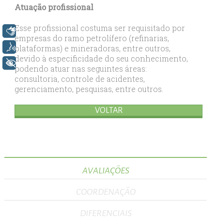
Atuação profissional
Esse profissional costuma ser requisitado por
Libras
empresas do ramo petrolífero (refinarias,
plataformas) e mineradoras, entre outros,
Voz
devido à especificidade do seu conhecimento,
+ Acessibilidade
podendo atuar nas seguintes áreas:
consultoria, controle de acidentes,
gerenciamento, pesquisas, entre outros.
VOLTAR
AVALIAÇÕES
COORDENAÇÃO
DIFERENCIAIS