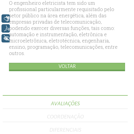
O engenheiro eletricista tem sido um
profissional particularmente requisitado pelo
setor público na área energética, além das
Libras
empresas privadas de telecomunicação,
podendo exercer diversas funções, tais como:
Voz
automação e instrumentação, eletrônica e
+ Acessibilidade
microeletrônica, eletrotécnica, engenharia,
ensino, programação, telecomunicações, entre
outros.
VOLTAR
AVALIAÇÕES
COORDENAÇÃO
DIFERENCIAIS