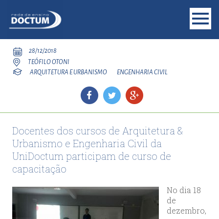
28/12/2018
TEÓFILO OTONI
ARQUITETURA E URBANISMO
ENGENHARIA CIVIL
Docentes dos cursos de Arquitetura &
Urbanismo e Engenharia Civil da
UniDoctum participam de curso de
capacitação
No dia 18
de
dezembro,